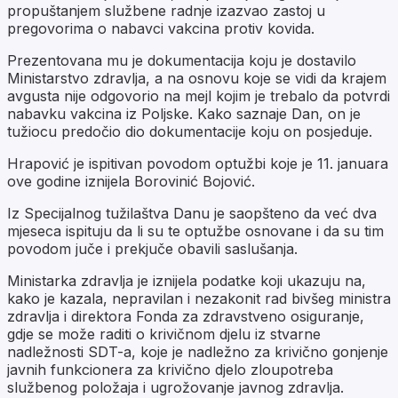
propuštanjem službene radnje izazvao zastoj u
pregovorima o nabavci vakcina protiv kovida.
Prezentovana mu je dokumentacija koju je dostavilo
Ministarstvo zdravlja, a na osnovu koje se vidi da krajem
avgusta nije odgovorio na mejl kojim je trebalo da potvrdi
nabavku vakcina iz Poljske. Kako saznaje Dan, on je
tužiocu predočio dio dokumentacije koju on posjeduje.
Hrapović je ispitivan povodom optužbi koje je 11. januara
ove godine iznijela Borovinić Bojović.
Iz Specijalnog tužilaštva Danu je saopšteno da već dva
mjeseca ispituju da li su te optužbe osnovane i da su tim
povodom juče i prekjuče obavili saslušanja.
Ministarka zdravlja je iznijela podatke koji ukazuju na,
kako je kazala, nepravilan i nezakonit rad bivšeg ministra
zdravlja i direktora Fonda za zdravstveno osiguranje,
gdje se može raditi o krivičnom djelu iz stvarne
nadležnosti SDT-a, koje je nadležno za krivično gonjenje
javnih funkcionera za krivično djelo zloupotreba
službenog položaja i ugrožovanje javnog zdravlja.