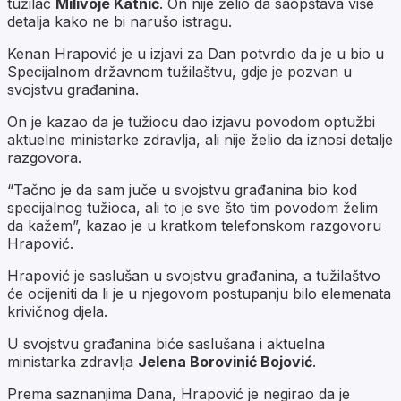
tužilac
Milivoje Katnić
. On nije želio da saopštava više
detalja kako ne bi narušo istragu.
Kenan Hrapović je u izjavi za Dan potvrdio da je u bio u
Specijalnom državnom tužilaštvu, gdje je pozvan u
svojstvu građanina.
On je kazao da je tužiocu dao izjavu povodom optužbi
aktuelne ministarke zdravlja, ali nije želio da iznosi detalje
razgovora.
“Tačno je da sam juče u svojstvu građanina bio kod
specijalnog tužioca, ali to je sve što tim povodom želim
da kažem”, kazao je u kratkom telefonskom razgovoru
Hrapović.
Hrapović je saslušan u svojstvu građanina, a tužilaštvo
će ocijeniti da li je u njegovom postupanju bilo elemenata
krivičnog djela.
U svojstvu građanina biće saslušana i aktuelna
ministarka zdravlja
Jelena Borovinić Bojović
.
Prema saznanjima Dana, Hrapović je negirao da je