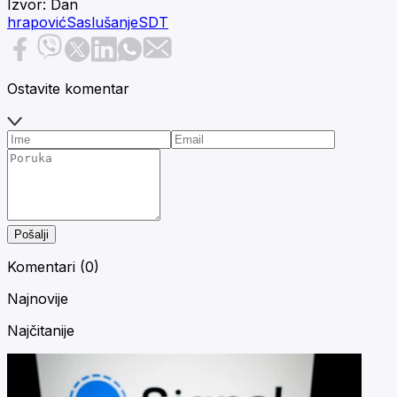
Izvor:
Dan
hrapović
Saslušanje
SDT
Ostavite komentar
Pošalji
Komentari (
0
)
Najnovije
Najčitanije