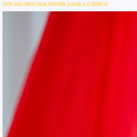
Ovih pet namirnica nemojte čuvati u frižideru!