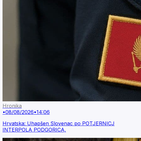
Hronika
•
08/08/2026
•
14:06
Hrvatska: Uhapšen Slovenac po POTJERNICJ
INTERPOLA PODGORICA,