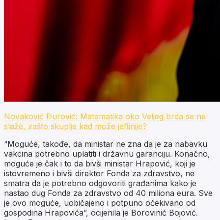
Novaković Đurović: Matematika oko Veljeg brda se ne
slaže, zašto skuplje kad može jeftinije?
“Moguće, takođe, da ministar ne zna da je za nabavku
vakcina potrebno uplatiti i državnu garanciju. Konačno,
moguće je čak i to da bivši ministar Hrapović, koji je
istovremeno i bivši direktor Fonda za zdravstvo, ne
smatra da je potrebno odgovoriti građanima kako je
nastao dug Fonda za zdravstvo od 40 miliona eura. Sve
je ovo moguće, uobičajeno i potpuno očekivano od
gospodina Hrapovića”, ocijenila je Borovinić Bojović.