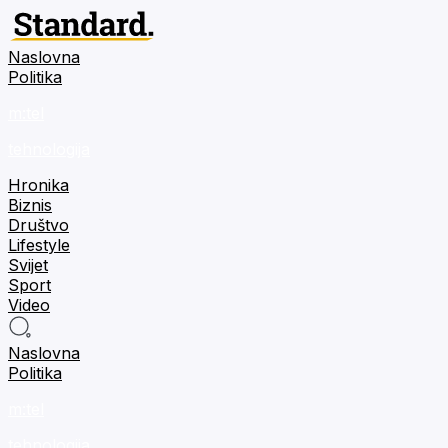
Naslovna
Politika
m:tel
tehnologija
Hronika
Biznis
Društvo
Lifestyle
Svijet
Sport
Video
Naslovna
Politika
m:tel
tehnologija