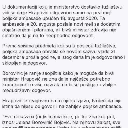
U dokumentaciji koju je ministarstvo dostavilo tužilaštvu
vidi se da je Hrapović odgovorio samo na prvi mejl
poljske ambasade upućen 18. avgusta 2020. Ta
ambasada je 20. avgusta poslala novi mejl sa dodatnim
objašnjenjem i pitanjima, ali bivši ministar zdravlja nije
smatrao da je na to neophodno odgovoriti.
Prema spisima predmeta koji su u posjedu tužilaštva,
poljska ambasada obratila se novom sazivu vlade 31.
decembra prošle godine, a istog dana im je odgovoreno i
sklopljen je dogovor.
Borovinić je ranije saopštila kako je moguće da bivši
ministar Hrapović ne zna da je najčešće potrebno
komunicirati u više navrata da bi se postigao ozbiljan
međudržavni dogovor.
Hrapović je reagovao na tu njenu izjavu, tvrdeći da nije
istina da nijesu od govorili na zahtjev poljske ambasade.
“Evo dokaza o (ne)istinama koje, po ko zna koji put,
iznosi Jelena Borovinić Bojović. Na njihovu žalost, sve
smo radili transparentno i brinuli o svakom centu naših