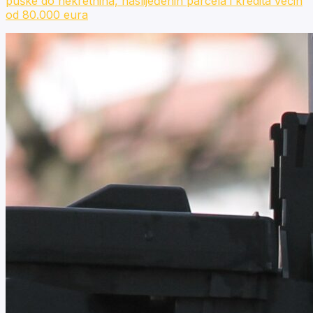
puške do nekretnina, naslijeđenih parcela i kredita većih
od 80.000 eura