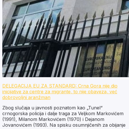
DELEGACIJA EU ZA STANDARD: Crna Gora nije dio
inicijative za centre za migrante, to nije obaveza, već
dobrovoljni aranžman
Zbog slučaja u javnosti poznatom kao „Tunel“
crnogorska policija i dalje traga za Veljkom Markovićem
(1991), Milanom Markovićem (1970) i Dejanom
Jovanovićem (1993). Na spisku osumnjičenih za obijanje