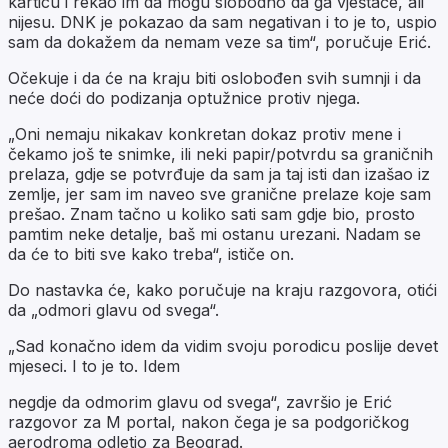
karticu i rekao im da mogu slobodno da ga vještače, ali
nijesu. DNK je pokazao da sam negativan i to je to, uspio
sam da dokažem da nemam veze sa tim“, poručuje Erić.
Očekuje i da će na kraju biti oslobođen svih sumnji i da
neće doći do podizanja optužnice protiv njega.
„Oni nemaju nikakav konkretan dokaz protiv mene i
čekamo još te snimke, ili neki papir/potvrdu sa graničnih
prelaza, gdje se potvrđuje da sam ja taj isti dan izašao iz
zemlje, jer sam im naveo sve granične prelaze koje sam
prešao. Znam tačno u koliko sati sam gdje bio, prosto
pamtim neke detalje, baš mi ostanu urezani. Nadam se
da će to biti sve kako treba“, ističe on.
Do nastavka će, kako poručuje na kraju razgovora, otići
da „odmori glavu od svega“.
„Sad konačno idem da vidim svoju porodicu poslije devet
mjeseci. I to je to. Idem
negdje da odmorim glavu od svega“, završio je Erić
razgovor za M portal, nakon čega je sa podgoričkog
aerodroma odletio za Beograd.