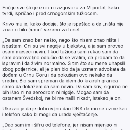
Erić je sve što je iznio u razgovoru za M portal, kako
tvrdi, ispričao i pred crnogorskim tužiocem.
Krivo mu je, kako dodaje, što je ispaštao a da „ništa nije
znao o bilo čemu“ vezano za tunel.
„Da sam znao bar nešto, nego što nisam znao ništa i
ispaštam. Oni su svi negdje u bjekstvu, a ja sam proveo
osam mjeseci nevin. I kod tužioca sam rekao sam da
sam dobrovoljno odlučio da se vratim, da probam to da
ispravim i da živim normalno. S tim što su mene uhapsili
zbog potjernice, ali je plan bio da ja uzmem advokata da
dođem u Crnu Goru i da pokušam ovo nekako da
sredim. Bio sam spreman da idem do krajnjih granica
samo da dokažem da sam nevin. Da sam kriv, sigurno ne
bih išao ni na aerodrom ni nigdje. Mogao sam da
ostanem Švedskoj, ne bi me našli nikad“, istakao je on.
Ukazao je da je dobrovljno dao DNK da mu se uzme kao
i telefon kako bi mogli da urade vještačenje.
„Dao sam im i šifru od telefona, jer nisam mijenjao ni