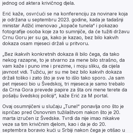
jednog od aktera krivičnog djela.
Erić kaže, osvrćući se na konferenciju za novinare koja
je održana u septembru 2023. godine, kada je tadašnji
ministar Adžić imenovao „kopače tunela“ i pokazao
fotografije osoba koje za to sumnjiče, da će tužiti državu
Crnu Goru jer su ga, kako je kazao, bez bilo kakvih
dokaza osam mjeseci držali u pritvoru.
„Bez ikakvih konkretnih dokaza ili bilo čega, da tako
nekog razapne, to je stvarno za mene bilo strašno, da
vam kaže i puno ime i prezime, i moju sliku, da cijela
javnost vidi. Tužiću, jer su me bez bilo kakvih dokaza
držali toliko i zato što je sve to išlo tako sporo. Ja sam
pet mjeseci bio u Švedskoj, tri mjeseca je samo trebalo
da Crna Gora prevede papire za šta oni mene terete da
pošalju švedskoj policiji“, kaže Erić za M portal.
Ovaj osumnjičeni u slučaju „Tunel“ ponavlja ono što je
ispričao pred Osnovnim tužilaštvom nakon što je 20.
marta izručen iz Švedske. Tvrdi da nije imao nikakve
veze sa tim krivičnim djelom, kao i da je do 20.
septembra boravio kući u Srbiji nakon čega je otišao u