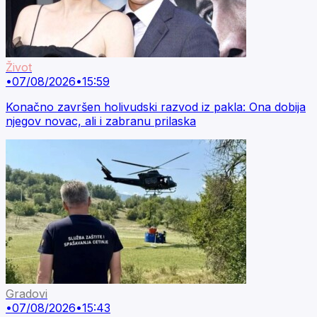
Život
•
07/08/2026
•
15:59
Konačno završen holivudski razvod iz pakla: Ona dobija
njegov novac, ali i zabranu prilaska
Gradovi
•
07/08/2026
•
15:43