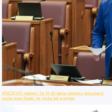
KNEŽEVIĆ najavio: Za 15-20 dana objaviću dokument,
posle toga Spajić ne može biti premijer