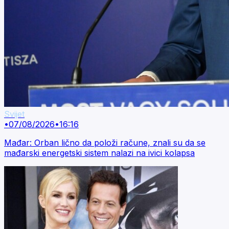
Svijet
•
07/08/2026
•
16:16
Mađar: Orban lično da položi račune, znali su da se
mađarski energetski sistem nalazi na ivici kolapsa