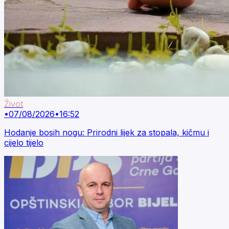
Život
•
07/08/2026
•
16:52
Hodanje bosih nogu: Prirodni lijek za stopala, kičmu i
cijelo tijelo