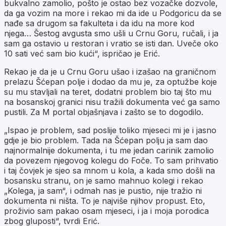
bukvalno zamolio, pošto je ostao bez vozačke dozvole,
da ga vozim na more i rekao mi da ide u Podgoricu da se
nađe sa drugom sa fakulteta i da idu na more kod
njega… Šestog avgusta smo ušli u Crnu Goru, ručali, i ja
sam ga ostavio u restoran i vratio se isti dan. Uveče oko
10 sati već sam bio kući“, ispričao je Erić.
Rekao je da je u Crnu Goru ušao i izašao na graničnom
prelazu Šćepan polje i dodao da mu je, za optužbe koje
su mu stavljali na teret, dodatni problem bio taj što mu
na bosanskoj granici nisu tražili dokumenta već ga samo
pustili. Za M portal objašnjava i zašto se to dogodilo.
„Ispao je problem, sad poslije toliko mjeseci mi je i jasno
gdje je bio problem. Tada na Šćepan polju ja sam dao
najnormalnije dokumenta, i tu me jedan carinik zamolio
da povezem njegovog kolegu do Foče. To sam prihvatio
i taj čovjek je sjeo sa mnom u kola, a kada smo došli na
bosansku stranu, on je samo mahnuo kolegi i rekao
„Kolega, ja sam“, i odmah nas je pustio, nije tražio ni
dokumenta ni ništa. To je najviše njihov propust. Eto,
proživio sam pakao osam mjeseci, i ja i moja porodica
zbog gluposti“, tvrdi Erić.