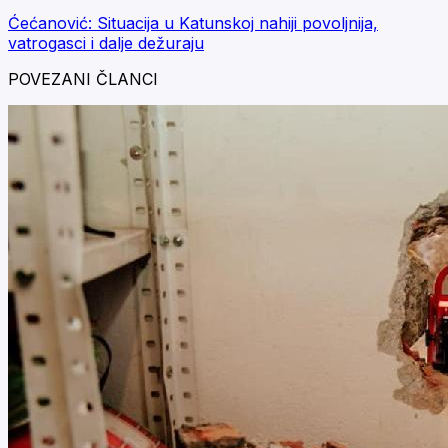
Ćećanović: Situacija u Katunskoj nahiji povoljnija,
vatrogasci i dalje dežuraju
POVEZANI ČLANCI