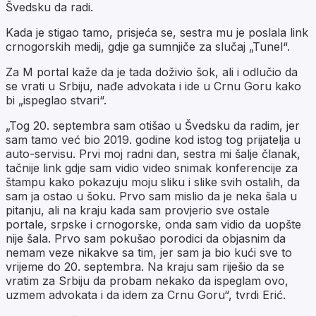
Švedsku da radi.
Kada je stigao tamo, prisjeća se, sestra mu je poslala link
crnogorskih medij, gdje ga sumnjiče za slučaj „Tunel“.
Za M portal kaže da je tada doživio šok, ali i odlučio da
se vrati u Srbiju, nađe advokata i ide u Crnu Goru kako
bi „ispeglao stvari“.
„Tog 20. septembra sam otišao u Švedsku da radim, jer
sam tamo već bio 2019. godine kod istog tog prijatelja u
auto-servisu. Prvi moj radni dan, sestra mi šalje članak,
tačnije link gdje sam vidio video snimak konferencije za
štampu kako pokazuju moju sliku i slike svih ostalih, da
sam ja ostao u šoku. Prvo sam mislio da je neka šala u
pitanju, ali na kraju kada sam provjerio sve ostale
portale, srpske i crnogorske, onda sam vidio da uopšte
nije šala. Prvo sam pokušao porodici da objasnim da
nemam veze nikakve sa tim, jer sam ja bio kući sve to
vrijeme do 20. septembra. Na kraju sam riješio da se
vratim za Srbiju da probam nekako da ispeglam ovo,
uzmem advokata i da idem za Crnu Goru“, tvrdi Erić.