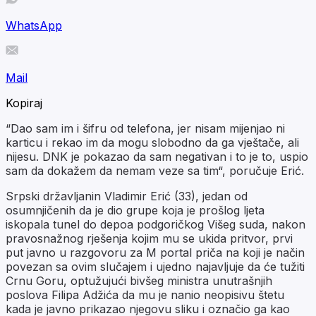
WhatsApp
Mail
Kopiraj
“Dao sam im i šifru od telefona, jer nisam mijenjao ni
karticu i rekao im da mogu slobodno da ga vještače, ali
nijesu. DNK je pokazao da sam negativan i to je to, uspio
sam da dokažem da nemam veze sa tim“, poručuje Erić.
Srpski državljanin Vladimir Erić (33), jedan od
osumnjičenih da je dio grupe koja je prošlog ljeta
iskopala tunel do depoa podgoričkog Višeg suda, nakon
pravosnažnog rješenja kojim mu se ukida pritvor, prvi
put javno u razgovoru za M portal priča na koji je način
povezan sa ovim slučajem i ujedno najavljuje da će tužiti
Crnu Goru, optužujući bivšeg ministra unutrašnjih
poslova Filipa Adžića da mu je nanio neopisivu štetu
kada je javno prikazao njegovu sliku i označio ga kao