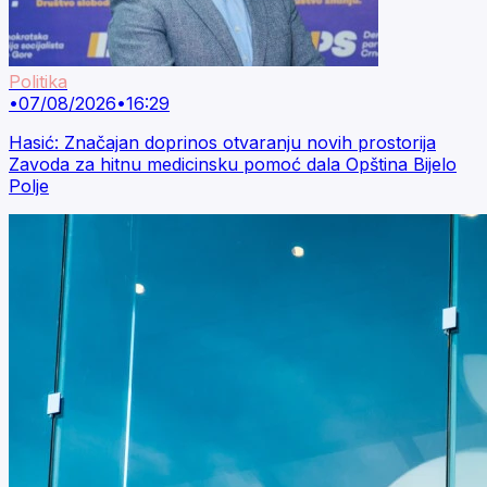
Politika
•
07/08/2026
•
16:29
Hasić: Značajan doprinos otvaranju novih prostorija
Zavoda za hitnu medicinsku pomoć dala Opština Bijelo
Polje