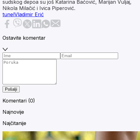
sudskog depoa su još Katarina Baćović, Marijan Vuljaj,
Nikola Milačić i Ivica Piperović.
tunel
Vladimir Erić
Ostavite komentar
Pošalji
Komentari (
0
)
Najnovije
Najčitanije