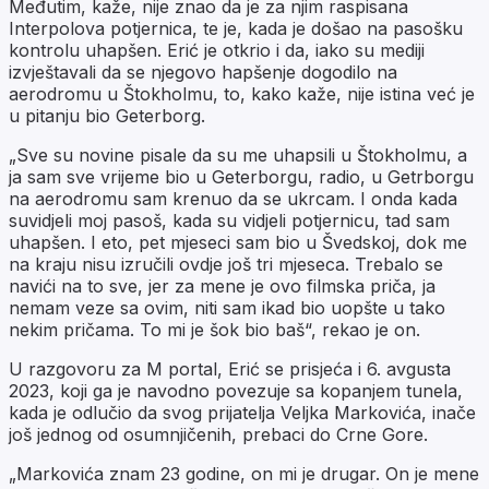
Međutim, kaže, nije znao da je za njim raspisana
Interpolova potjernica, te je, kada je došao na pasošku
kontrolu uhapšen. Erić je otkrio i da, iako su mediji
izvještavali da se njegovo hapšenje dogodilo na
aerodromu u Štokholmu, to, kako kaže, nije istina već je
u pitanju bio Geterborg.
„Sve su novine pisale da su me uhapsili u Štokholmu, a
ja sam sve vrijeme bio u Geterborgu, radio, u Getrborgu
na aerodromu sam krenuo da se ukrcam. I onda kada
suvidjeli moj pasoš, kada su vidjeli potjernicu, tad sam
uhapšen. I eto, pet mjeseci sam bio u Švedskoj, dok me
na kraju nisu izručili ovdje još tri mjeseca. Trebalo se
navići na to sve, jer za mene je ovo filmska priča, ja
nemam veze sa ovim, niti sam ikad bio uopšte u tako
nekim pričama. To mi je šok bio baš“, rekao je on.
U razgovoru za M portal, Erić se prisjeća i 6. avgusta
2023, koji ga je navodno povezuje sa kopanjem tunela,
kada je odlučio da svog prijatelja Veljka Markovića, inače
još jednog od osumnjičenih, prebaci do Crne Gore.
„Markovića znam 23 godine, on mi je drugar. On je mene