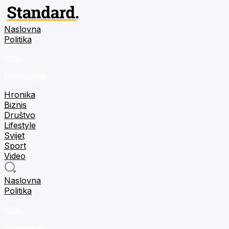
Naslovna
Politika
m:tel
tehnologija
Hronika
Biznis
Društvo
Lifestyle
Svijet
Sport
Video
Naslovna
Politika
m:tel
tehnologija