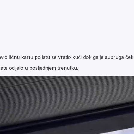
io ličnu kartu po istu se vratio kući dok ga je supruga ček
ate odijelo u posljednjem trenutku.