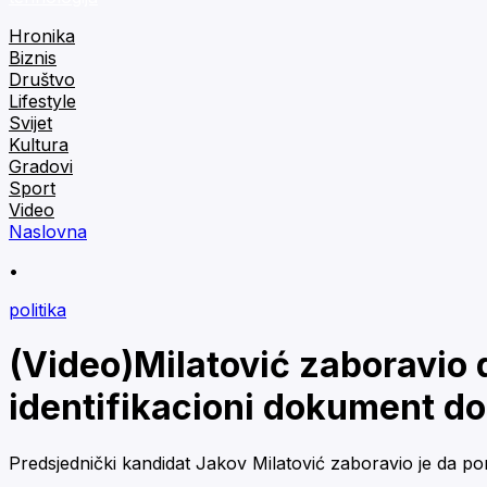
Hronika
Biznis
Društvo
Lifestyle
Svijet
Kultura
Gradovi
Sport
Video
Naslovna
•
politika
(Video)Milatović zaboravio d
identifikacioni dokument do
Predsjednički kandidat Jakov Milatović zaboravio je da po