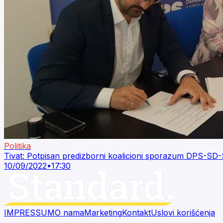
Politika
Tivat: Potpisan predizborni koalicioni sporazum DPS-SD
10/09/2022
•
17:30
IMPRESSUM
O nama
Marketing
Kontakt
Uslovi korišćenja