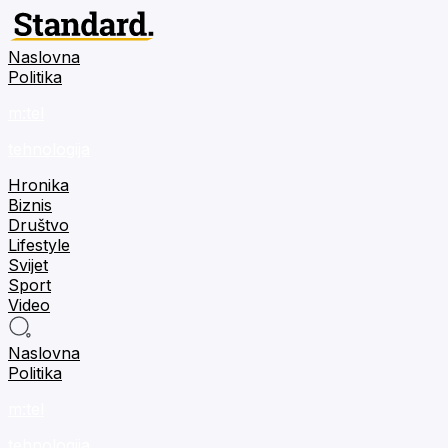
Naslovna
Politika
m:tel
tehnologija
Hronika
Biznis
Društvo
Lifestyle
Svijet
Sport
Video
Naslovna
Politika
m:tel
tehnologija