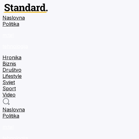
Naslovna
Politika
m:tel
tehnologija
Hronika
Biznis
Društvo
Lifestyle
Svijet
Sport
Video
Naslovna
Politika
m:tel
tehnologija