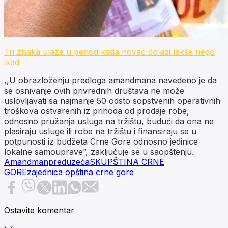
Tri znaka ulaze u period kada novac dolazi lakše nego
ikad
,,U obrazloženju predloga amandmana navedeno je da
se osnivanje ovih privrednih društava ne može
uslovljavati sa najmanje 50 odsto sopstvenih operativnih
troškova ostvarenih iz prihoda od prodaje robe,
odnosno pružanja usluga na tržištu, budući da ona ne
plasiraju usluge ili robe na tržištu i finansiraju se u
potpunosti iz budžeta Crne Gore odnosno jedinice
lokalne samouprave”, zaključuje se u saopštenju.
Amandman
preduzeća
SKUPŠTINA CRNE
GORE
zajednica opština crne gore
Ostavite komentar