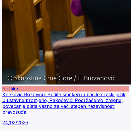
Politika
Knežević Božoviću: Budite šmekeri i ubacite srpski jezik
u ustavne promjene; Rakočević: Podržaćemo izmjene,
povećanje plata važno za veći stepen nezavisnosti
pravosuđa
24/02/2026