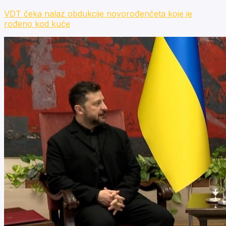
VDT čeka nalaz obdukcije novorođenčeta koje je
rođeno kod kuće