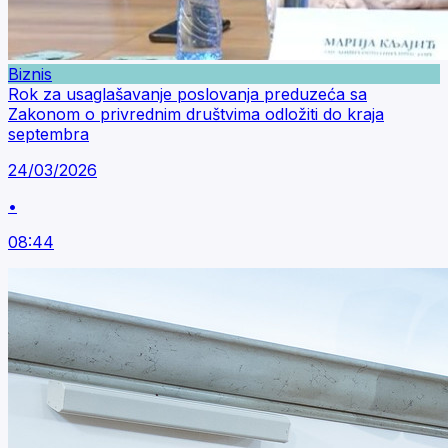
Biznis
Rok za usaglašavanje poslovanja preduzeća sa
Zakonom o privrednim društvima odložiti do kraja
septembra
24/03/2026
•
08:44