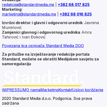
redakcija@standardmedia.me
|
+382 68 017 825
Marketing
:
marketing@
standardmedia.me
|
+382 68 016 825
Izvršni direktor i glavni i odgovorni urednik
Jasmina
Muminović
Zamjenici glavnog i odgovornog urednika
Amra
Tahirović i Ivan Đoković
Povezana lica osnivača Standard Media DOO
Za pritužbe na izvještavanje redakcije portala
Standard, možete se obratiti Medijskom savjetu za
samoregulaciju
IMPRESSUM
O nama
Marketing
Kontakt
Uslovi korišćenja
2020 Standard Media d.o.o. Podgorica. Sva prava
zadržana