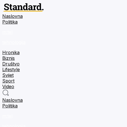
Naslovna
Politika
m:tel
tehnologija
Hronika
Biznis
Društvo
Lifestyle
Svijet
Sport
Video
Naslovna
Politika
m:tel
tehnologija