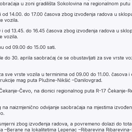
aobraćaja u zoni gradilišta Sokolovina na regionalnom putu
i od 14.00. do 17.00 časova zbog izvođenja radova u sklop
e vozila.
0 i od 13.45. do 16.45 časova zbog izvođenja radova u sklo
e vozila.
nu od 09.00 do 15.00 sati.
e do 30. aprila saobraćaj će se obustavljati za sve vrste vo
 sve vrste vozila u terminima od 09.00 do 11.00. časova i
rukcije mag puta Plužine-Nikšić –Danilovgrad.
 Čekanje-Čevo, na dionici regionalnog puta R-17 Čekanje-Re
a naizmjenično odvijanje saobraćaja na mjestima izvođenj
o.
smjerni zbog izvođenja radova, a povremeno dolazi do tot
a –Berane na lokalitetima Lepenac –Ribarevina Ribarevina