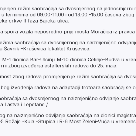
mjenjen režim saobraćaja sa dvosmjernog na jednosmjerni n
 u terminima od 09.00-11.00 i od 13.00 -15.00 časova zbog 
ke crkve II faza Bajicka ulica.
a spora vozila neposredno prije mosta Moračica iz pravca
ima saobraćaja sa dvosmjernog na naizmjenično odvijanje 
Šavnik –Kruševica lokalitet Kruševica.
M-1 dionica Bar-Ulcinj i M-10 dionica Cetinje-Budva u vrem
i zbog izvođenja asfalterskih radova do 25. maja.
ov most zbog radova promijenjen je režim saobraćaja sa dvo
bog izvođenja radova na adaptaciji trotoara saobraćaj se 
obraćaja sa dvosmjernog na naizmjenično odvijanje saobra
ja Lastva i Lepetane /
og na naizmjenično odvijanje saobraćaja na dionici magistr
-5 Rožaje -Kula -Stupica i R-6 Most Zeleni-Vuča u vremens