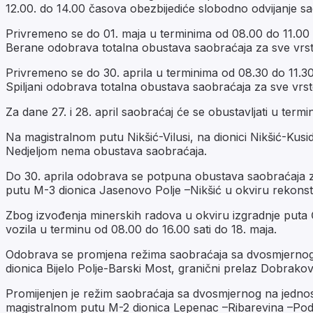
12.00. do 14.00 časova obezbijediće slobodno odvijanje s
Privremeno se do 01. maja u terminima od 08.00 do 11.00 
Berane odobrava totalna obustava saobraćaja za sve vrst
Privremeno se do 30. aprila u terminima od 08.30 do 11.3
Spiljani odobrava totalna obustava saobraćaja za sve vrst
Za dane 27. i 28. april saobraćaj će se obustavljati u termi
Na magistralnom putu Nikšić-Vilusi, na dionici Nikšić-Kusid
Nedjeljom nema obustava saobraćaja.
Do 30. aprila odobrava se potpuna obustava saobraćaja za
putu M-3 dionica Jasenovo Polje –Nikšić u okviru rekonst
Zbog izvođenja minerskih radova u okviru izgradnje puta
vozila u terminu od 08.00 do 16.00 sati do 18. maja.
Odobrava se promjena režima saobraćaja sa dvosmjernog n
dionica Bijelo Polje-Barski Most, granični prelaz Dobrakov
Promijenjen je režim saobraćaja sa dvosmjernog na jedno
magistralnom putu M-2 dionica Lepenac –Ribarevina –Pod