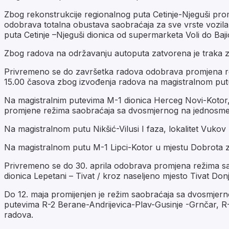
Zbog rekonstrukcije regionalnog puta Cetinje-Njeguši pro
odobrava totalna obustava saobraćaja za sve vrste vozila
puta Cetinje –Njeguši dionica od supermarketa Voli do Bajic
Zbog radova na održavanju autoputa zatvorena je traka z
Privremeno se do završetka radova odobrava promjena rež
15.00 časova zbog izvođenja radova na magistralnom putu 
Na magistralnim putevima M-1 dionica Herceg Novi-Kotor, 
promjene režima saobraćaja sa dvosmjernog na jednosmern
Na magistralnom putu Nikšić-Vilusi I faza, lokalitet Vuk
Na magistralnom putu M-1 Lipci-Kotor u mjestu Dobrota z
Privremeno se do 30. aprila odobrava promjena režima sa
dionica Lepetani – Tivat / kroz naseljeno mjesto Tivat Don
Do 12. maja promijenjen je režim saobraćaja sa dvosmjern
putevima R-2 Berane-Andrijevica-Plav-Gusinje -Grnčar, R
radova.