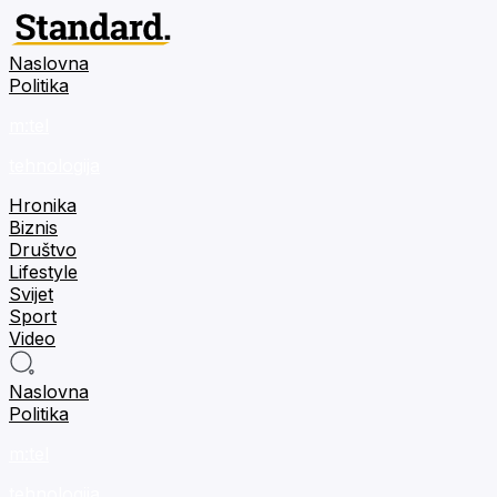
Naslovna
Politika
m:tel
tehnologija
Hronika
Biznis
Društvo
Lifestyle
Svijet
Sport
Video
Naslovna
Politika
m:tel
tehnologija