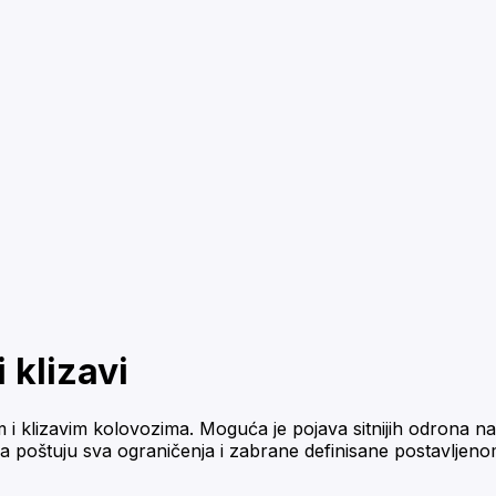
 klizavi
i klizavim kolovozima. Moguća je pojava sitnijih odrona n
da poštuju sva ograničenja i zabrane definisane postavljen