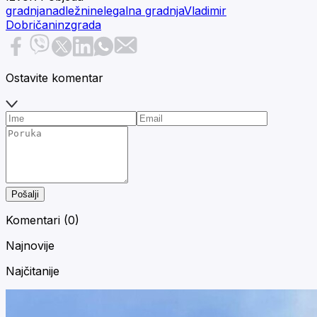
gradnja
nadležni
nelegalna gradnja
Vladimir
Dobričanin
zgrada
Ostavite komentar
Pošalji
Komentari (
0
)
Najnovije
Najčitanije