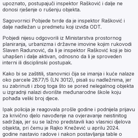
upoznato, postupajuči inspektor Rašković i dalje ne
donosi rješenje o rušenju objekta.
Sagovornici Pobjede tvrde da je inspektor Rašković i
dalje nadležan u predmetu koji izviđa ODT.
Pobjedi nijesu odgovorili iz Ministarstva prostornog
planiranja, urbanizma i državne imovine kojim rukovodi
Slaven Radunović, da li je inspektor Rašković koji je bio
uhapšen i dalje aktivan, odnosno da li je sproveden
interni ili disciplinski postupak.
Kako bi se zaštitili, stanovnici čija se imanja i kuće nalaze
oko parcele 2877/5 (LN 3012), pisali su nadležnima, jer
su zabrinuti i zbog toga što se pored nelegalnog objekta
u izgradnji nalazi dvorište međunarodne škole koju
pohađa veliki broj djece.
Ipak policija je reagovala prošle godine i podnijela prijavu
za krivično djelo navođenje na ovjeravanje neistinitog
sadržaja, jer su se lažno predstavili kao vlasnici djelova
objekta, pri čemu je Rajko Knežević u aprilu 2024.
godine nastavio radove i nakon postavljanja table o