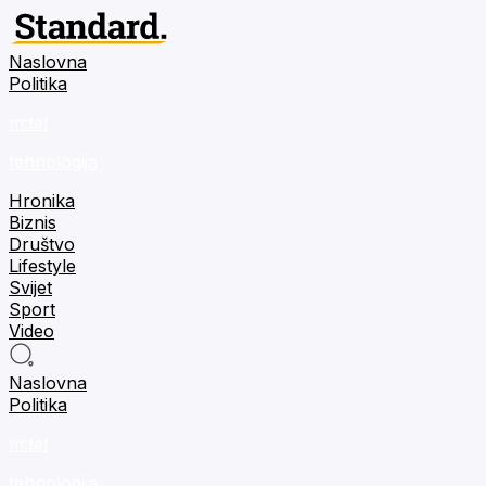
Naslovna
Politika
m:tel
tehnologija
Hronika
Biznis
Društvo
Lifestyle
Svijet
Sport
Video
Naslovna
Politika
m:tel
tehnologija