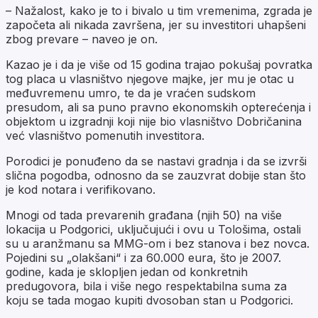
– Nažalost, kako je to i bivalo u tim vremenima, zgrada je
započeta ali nikada završena, jer su investitori uhapšeni
zbog prevare – naveo je on.
Kazao je i da je više od 15 godina trajao pokušaj povratka
tog placa u vlasništvo njegove majke, jer mu je otac u
međuvremenu umro, te da je vraćen sudskom
presudom, ali sa puno pravno ekonomskih opterećenja i
objektom u izgradnji koji nije bio vlasništvo Dobričanina
već vlasništvo pomenutih investitora.
Porodici je ponuđeno da se nastavi gradnja i da se izvrši
slična pogodba, odnosno da se zauzvrat dobije stan što
je kod notara i verifikovano.
Mnogi od tada prevarenih građana (njih 50) na više
lokacija u Podgorici, uključujući i ovu u Tološima, ostali
su u aranžmanu sa MMG-om i bez stanova i bez novca.
Pojedini su „olakšani“ i za 60.000 eura, što je 2007.
godine, kada je sklopljen jedan od konkretnih
predugovora, bila i više nego respektabilna suma za
koju se tada mogao kupiti dvosoban stan u Podgorici.