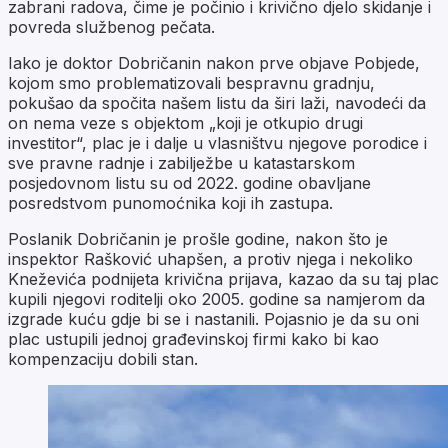
zabrani radova, čime je počinio i krivično djelo skidanje i
povreda službenog pečata.
Iako je doktor Dobričanin nakon prve objave Pobjede,
kojom smo problematizovali bespravnu gradnju,
pokušao da spočita našem listu da širi laži, navodeći da
on nema veze s objektom „koji je otkupio drugi
investitor“, plac je i dalje u vlasništvu njegove porodice i
sve pravne radnje i zabilježbe u katastarskom
posjedovnom listu su od 2022. godine obavljane
posredstvom punomoćnika koji ih zastupa.
Poslanik Dobričanin je prošle godine, nakon što je
inspektor Rašković uhapšen, a protiv njega i nekoliko
Kneževića podnijeta krivična prijava, kazao da su taj plac
kupili njegovi roditelji oko 2005. godine sa namjerom da
izgrade kuću gdje bi se i nastanili. Pojasnio je da su oni
plac ustupili jednoj građevinskoj firmi kako bi kao
kompenzaciju dobili stan.