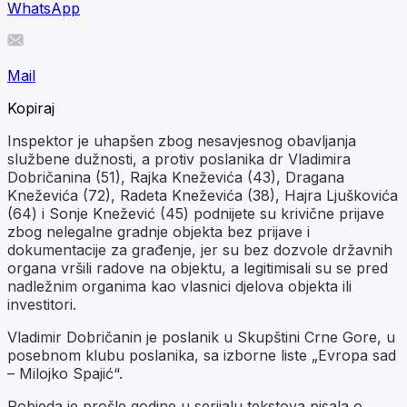
WhatsApp
Mail
Kopiraj
Inspektor je uhapšen zbog nesavjesnog obavljanja
službene dužnosti, a protiv poslanika dr Vladimira
Dobričanina (51), Rajka Kneževića (43), Dragana
Kneževića (72), Radeta Kneževića (38), Hajra Ljuškovića
(64) i Sonje Knežević (45) podnijete su krivične prijave
zbog nelegalne gradnje objekta bez prijave i
dokumentacije za građenje, jer su bez dozvole državnih
organa vršili radove na objektu, a legitimisali su se pred
nadležnim organima kao vlasnici djelova objekta ili
investitori.
Vladimir Dobričanin je poslanik u Skupštini Crne Gore, u
posebnom klubu poslanika, sa izborne liste „Evropa sad
– Milojko Spajić“.
Pobjeda je prošle godine u serijalu tekstova pisala o