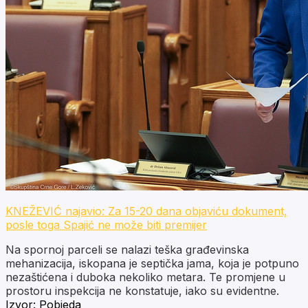
KNEŽEVIĆ najavio: Za 15-20 dana objaviću dokument,
posle toga Spajić ne može biti premijer
Na spornoj parceli se nalazi teška građevinska
mehanizacija, iskopana je septička jama, koja je potpuno
nezaštićena i duboka nekoliko metara. Te promjene u
prostoru inspekcija ne konstatuje, iako su evidentne.
Izvor:
Pobjeda