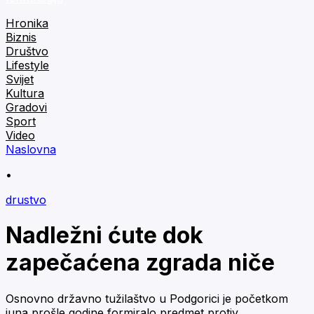
Hronika
Biznis
Društvo
Lifestyle
Svijet
Kultura
Gradovi
Sport
Video
Naslovna
•
drustvo
Nadležni ćute dok
zapečaćena zgrada niče
Osnovno državno tužilaštvo u Podgorici je početkom
juna prošle godine formiralo predmet protiv