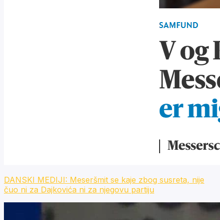
DANSKI MEDIJI: Meseršmit se kaje zbog susreta, nije
čuo ni za Dajkovića ni za njegovu partiju