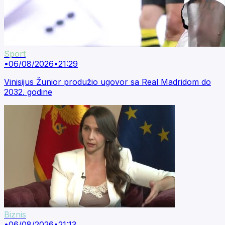
Sport
•
06/08/2026
•
21:29
Vinisijus Žunior produžio ugovor sa Real Madridom do
2032. godine
Biznis
•
06/08/2026
•
21:13