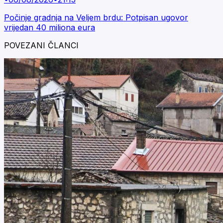
Počinje gradnja na Veljem brdu: Potpisan ugovor
vrijedan 40 miliona eura
POVEZANI ČLANCI