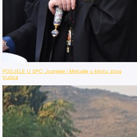
PODJELE U SPC: Joanikije i Metodije u klinču zbog
Vučića