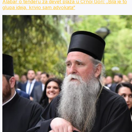
Alabar o tenderu za devet plaža u Crnoj Gori: „Bila je to
glupa ideja, krivio sam advokata“