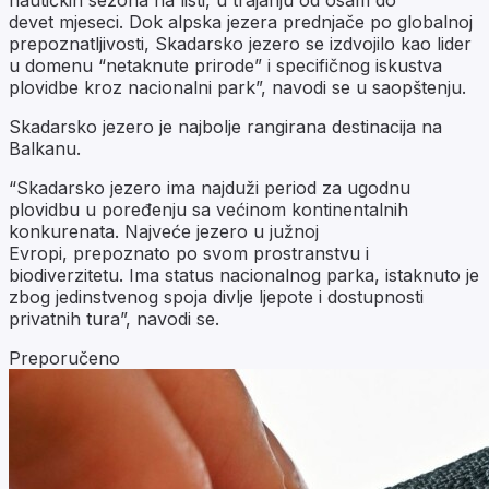
devet mjeseci. Dok alpska jezera prednjače po globalnoj
prepoznatljivosti, Skadarsko jezero se izdvojilo kao lider
u domenu “netaknute prirode” i specifičnog iskustva
plovidbe kroz nacionalni park”, navodi se u saopštenju.
Skadarsko jezero je najbolje rangirana destinacija na
Balkanu.
“Skadarsko jezero ima najduži period za ugodnu
plovidbu u poređenju sa većinom kontinentalnih
konkurenata. Najveće jezero u južnoj
Evropi, prepoznato po svom prostranstvu i
biodiverzitetu. Ima status nacionalnog parka, istaknuto je
zbog jedinstvenog spoja divlje ljepote i dostupnosti
privatnih tura”, navodi se.
Preporučeno