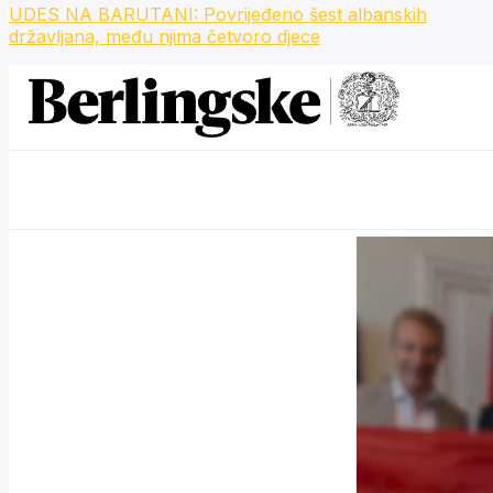
UDES NA BARUTANI: Povrijeđeno šest albanskih
državljana, među njima četvoro djece