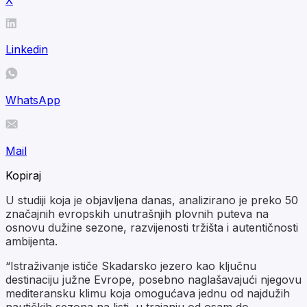
Linkedin
WhatsApp
Mail
Kopiraj
U studiji koja je objavljena danas, analizirano je preko 50
značajnih evropskih unutrašnjih plovnih puteva na
osnovu dužine sezone, razvijenosti tržišta i autentičnosti
ambijenta.
“Istraživanje ističe Skadarsko jezero kao ključnu
destinaciju južne Evrope, posebno naglašavajući njegovu
mediteransku klimu koja omogućava jednu od najdužih
nautičkih sezona na listi, u trajanju od osam do