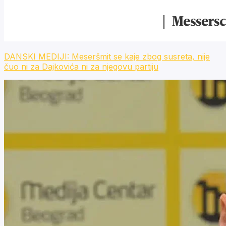
DANSKI MEDIJI: Meseršmit se kaje zbog susreta, nije
čuo ni za Dajkovića ni za njegovu partiju