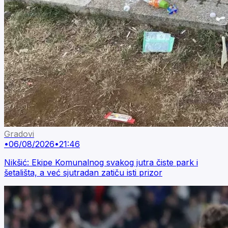
Gradovi
•
06/08/2026
•
21:46
Nikšić: Ekipe Komunalnog svakog jutra čiste park i
šetališta, a već sjutradan zatiču isti prizor