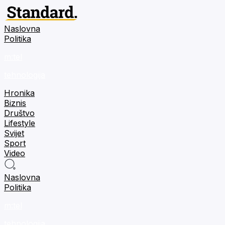
Naslovna
Politika
m:tel
tehnologija
Hronika
Biznis
Društvo
Lifestyle
Svijet
Sport
Video
Naslovna
Politika
m:tel
tehnologija