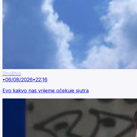
Društvo
•
06/08/2026
•
22:16
Evo kakvo nas vrijeme očekuje sjutra