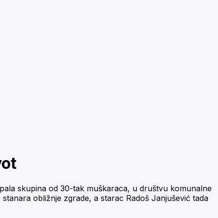
vot
utro, upala skupina od 30-tak muškaraca, u društvu komunalne
iko stanara obližnje zgrade, a starac Radoš Janjušević tada