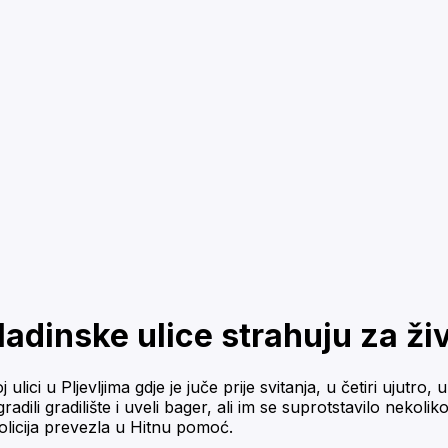
ladinske ulice strahuju za ži
j ulici u Pljevljima gdje je juče prije svitanja, u četiri uj
adili gradilište i uveli bager, ali im se suprotstavilo nekol
olicija prevezla u Hitnu pomoć.