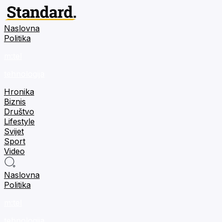
Naslovna
Politika
m:tel
tehnologija
Hronika
Biznis
Društvo
Lifestyle
Svijet
Sport
Video
Naslovna
Politika
m:tel
tehnologija