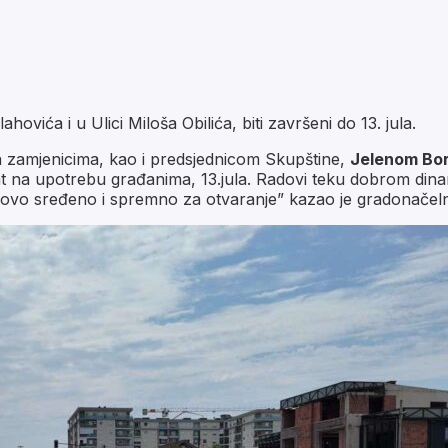
ovića i u Ulici Miloša Obilića, biti završeni do 13. jula.
a zamjenicima, kao i predsjednicom Skupštine,
Jelenom Bor
dat na upotrebu građanima, 13.jula. Radovi teku dobrom di
e ovo sređeno i spremno za otvaranje” kazao je gradonačeln