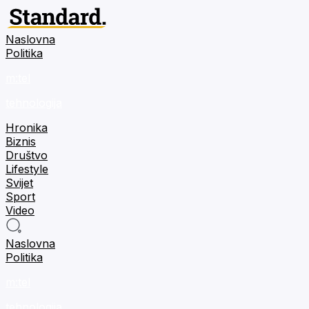
Naslovna
Politika
m:tel
tehnologija
Hronika
Biznis
Društvo
Lifestyle
Svijet
Sport
Video
Naslovna
Politika
m:tel
tehnologija