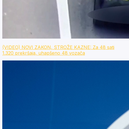
(VIDEO) NOVI ZAKON, STROŽE KAZNE: Za 48 sati
1.320 prekršaja, uhapšeno 48 vozača