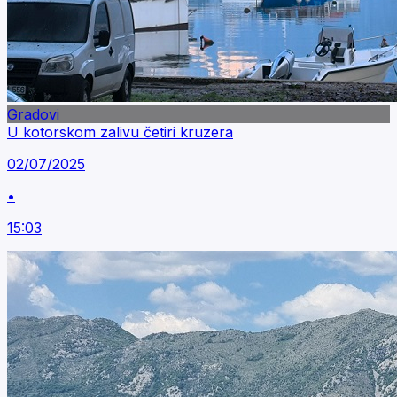
Gradovi
U kotorskom zalivu četiri kruzera
02/07/2025
•
15:03