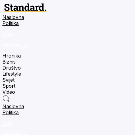
Naslovna
Politika
m:tel
tehnologija
Hronika
Biznis
Društvo
Lifestyle
Svijet
Sport
Video
Naslovna
Politika
m:tel
tehnologija