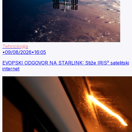
Tehnologija
•
09/08/2026
•
16:05
EVOPSKI ODGOVOR NA STARLINK: Stiže IRIS² satelitski
internet