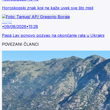
Horoskopski znak koji ne kaže uvek sve što misli
Svijet
•
09/08/2026
•
15:28
Papa Lav ponovo pozvao na okončanje rata u Ukrajini
POVEZANI ČLANCI