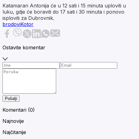
Katamaran Antonija će u 12 sati i 15 minuta uploviti u
luku, gdje će boraviti do 17 sati i 30 minuta i ponovo
isploviti za Dubrovnik.
brodovi
Kotor
Ostavite komentar
Pošalji
Komentari (
0
)
Najnovije
Najčitanije