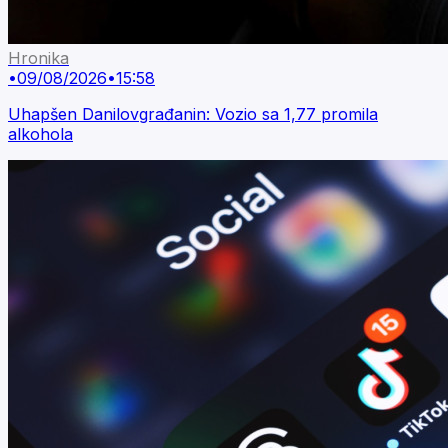
Hronika
•
09/08/2026
•
15:58
Uhapšen Danilovgrađanin: Vozio sa 1,77 promila
alkohola