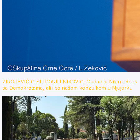
ZIROJEVIĆ O SLUČAJU NIKOVIĆ: Čudan je Nikin odnos
sa Demokratama, ali i sa našom konzulkom u Njujorku