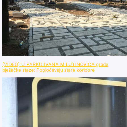
(VIDEO) U PARKU IVANA MILUTINOVIĆA grade
pješačke staze: Popločavaju stare koridore