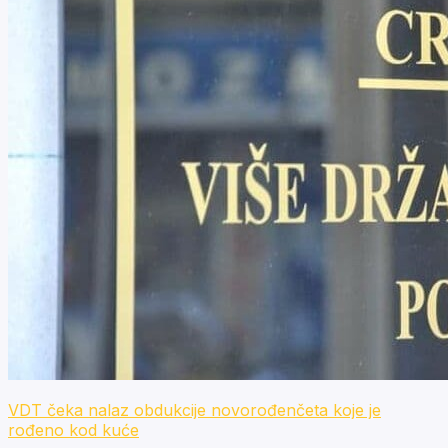
VDT čeka nalaz obdukcije novorođenčeta koje je
rođeno kod kuće