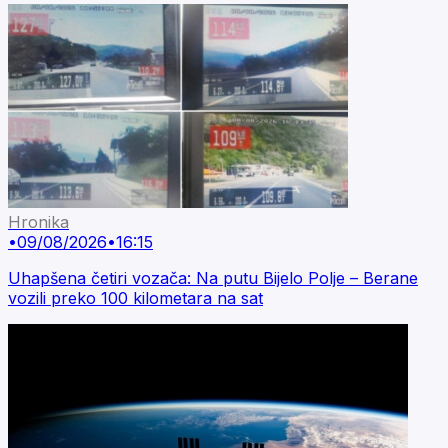
Hronika
•
09/08/2026
•
16:15
Uhapšena četiri vozača: Na putu Bijelo Polje – Berane
vozili preko 100 kilometara na sat