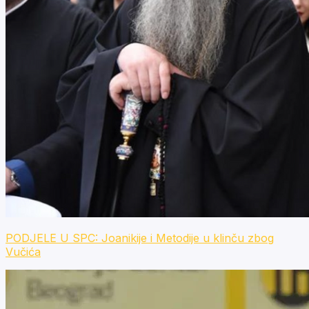
PODJELE U SPC: Joanikije i Metodije u klinču zbog
Vučića