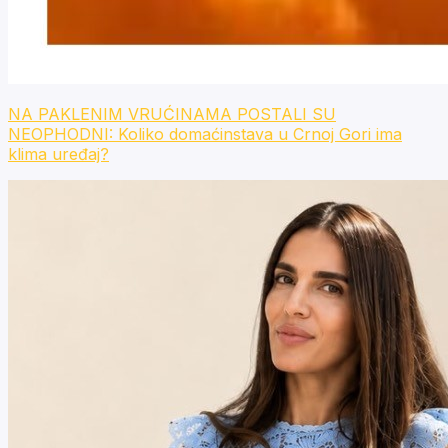
NA PAKLENIM VRUĆINAMA POSTALI SU
NEOPHODNI: Koliko domaćinstava u Crnoj Gori ima
klima uređaj?