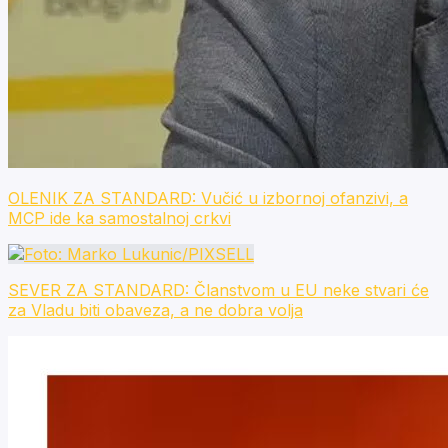
OLENIK ZA STANDARD: Vučić u izbornoj ofanzivi, a
MCP ide ka samostalnoj crkvi
SEVER ZA STANDARD: Članstvom u EU neke stvari će
za Vladu biti obaveza, a ne dobra volja