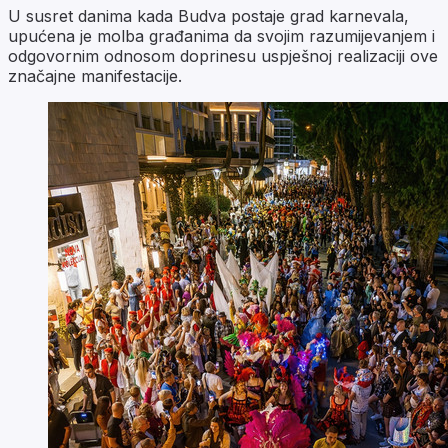
U susret danima kada Budva postaje grad karnevala,
upućena je molba građanima da svojim razumijevanjem i
odgovornim odnosom doprinesu uspješnoj realizaciji ove
značajne manifestacije.