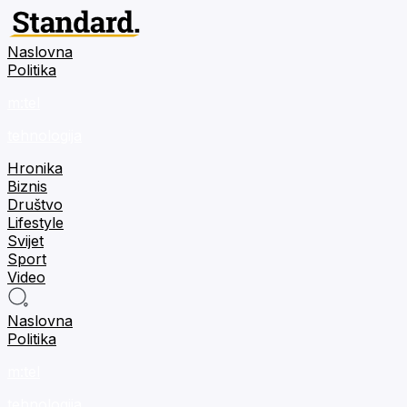
Naslovna
Politika
m:tel
tehnologija
Hronika
Biznis
Društvo
Lifestyle
Svijet
Sport
Video
Naslovna
Politika
m:tel
tehnologija