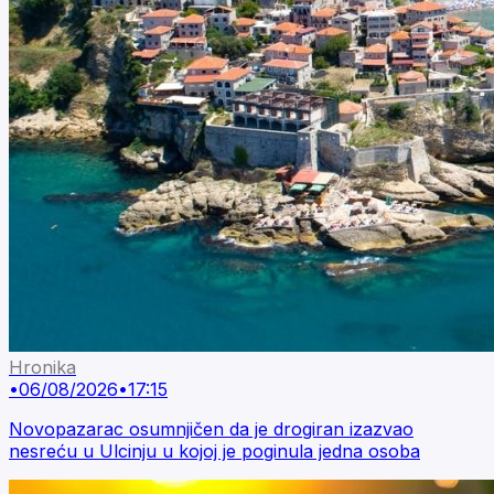
Hronika
•
06/08/2026
•
17:15
Novopazarac osumnjičen da je drogiran izazvao
nesreću u Ulcinju u kojoj je poginula jedna osoba