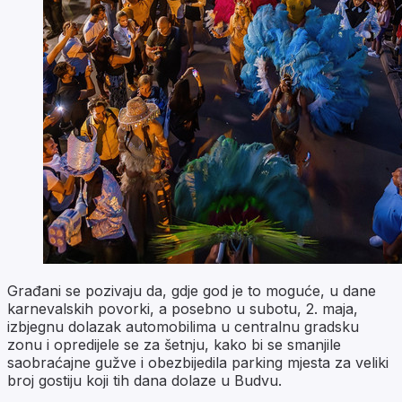
Građani se pozivaju da, gdje god je to moguće, u dane
karnevalskih povorki, a posebno u subotu, 2. maja,
izbjegnu dolazak automobilima u centralnu gradsku
zonu i opredijele se za šetnju, kako bi se smanjile
saobraćajne gužve i obezbijedila parking mjesta za veliki
broj gostiju koji tih dana dolaze u Budvu.