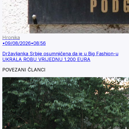
Hronika
•
09/08/2026
•
08:56
Državljanka Srbije osumnjičena da je u Big Fashion-u
UKRALA ROBU VRIJEDNU 1.200 EURA
POVEZANI ČLANCI