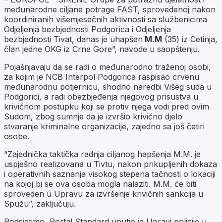
međunarodne ciljane potrage FAST, sprovedenoj nakon
koordiniranih višemjesečnih aktivnosti sa službenicima
Odjeljenja bezbjednosti Podgorica i Odjeljenja
bezbjednosti Tivat, danas je uhapšen
M.M
(35) iz Cetinja,
član jedne OKG iz Crne Gore”, navode u saopštenju.
Pojašnjavaju da se radi o međunarodno traženoj osobi,
za kojim je NCB Interpol Podgorica raspisao crvenu
međunarodnu potjernicu, shodno naredbi Višeg suda u
Podgorici, a radi obezbjeđenja njegovog prisustva u
krivičnom postupku koji se protiv njega vodi pred ovim
Sudom, zbog sumnje da je izvršio krivično djelo
stvaranje kriminalne organizacije, zajedno sa još četiri
osobe.
“Zajednička taktička radnja ciljanog hapšenja M.M. je
uspješno realizovana u Tivtu, nakon prikupljenih dokaza
i operativnih saznanja visokog stepena tačnosti o lokaciji
na kojoj bi se ova osoba mogla nalaziti. M.M. će biti
sproveden u Upravu za izvršenje krivičnih sankcija u
Spužu”, zaključuju.
Podsjetimo, Portal Standard uputio je Upravi policije u