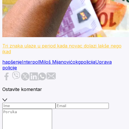
Tri znaka ulaze u period kada novac dolazi lakše nego
ikad
hapšenje
Interpol
Miloš Mijanović
okg
policija
Uprava
policije
Ostavite komentar