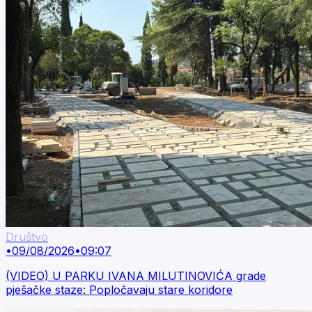
Društvo
•
09/08/2026
•
09:07
(VIDEO) U PARKU IVANA MILUTINOVIĆA grade
pješačke staze: Popločavaju stare koridore