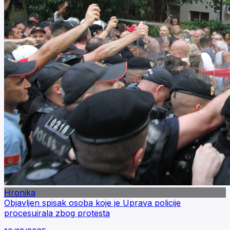
Hronika
Objavljen spisak osoba koje je Uprava policije
procesuirala zbog protesta