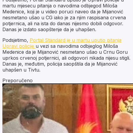
martu mjesecu pitanja o navodima odbjegod Miloša
Medenice, koji je u video poruci naveo da je Mijanović
nesmetano ušao u CG iako je za njim raspisana crvena
potjernica, ali na ista do danas nijesmo dobili odgovor.
Danas je izdato saopštenje da je uhapšen.
Podsjetimo,
Portal Standard je u martu uputio pitanja
Upravi policije
u vezi sa navodima odbjeglog Miloša
Medenice da je Mijanović nesmetano ušao u Crnu Goru
uprkos crvenoj potjernici, ali odgovori nikada nijesu stigli.
Danas je, međutim, policija saopštila da je Mijanović
uhapšen u Tivtu.
Preporučeno