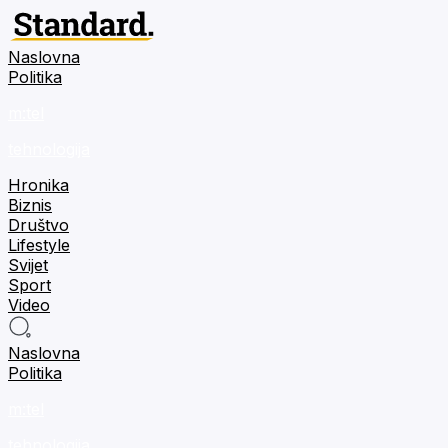
Naslovna
Politika
m:tel
tehnologija
Hronika
Biznis
Društvo
Lifestyle
Svijet
Sport
Video
Naslovna
Politika
m:tel
tehnologija