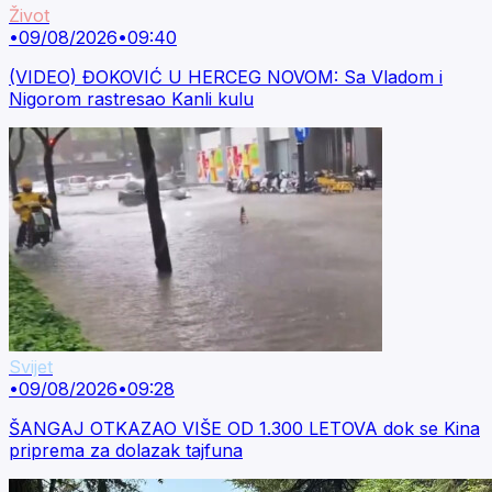
Život
•
09/08/2026
•
09:40
(VIDEO) ĐOKOVIĆ U HERCEG NOVOM: Sa Vladom i
Nigorom rastresao Kanli kulu
Svijet
•
09/08/2026
•
09:28
ŠANGAJ OTKAZAO VIŠE OD 1.300 LETOVA dok se Kina
priprema za dolazak tajfuna