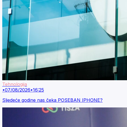
Tehnologija
•
07/08/2026
•
16:25
Sljedeće godine nas čeka POSEBAN IPHONE?