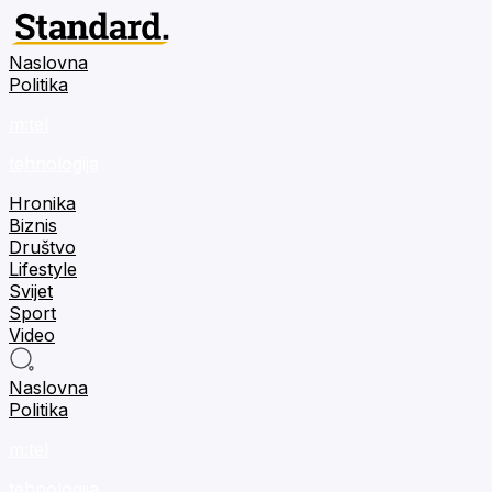
Naslovna
Politika
m:tel
tehnologija
Hronika
Biznis
Društvo
Lifestyle
Svijet
Sport
Video
Naslovna
Politika
m:tel
tehnologija