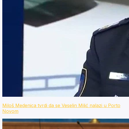
Miloš Medenica tvrdi da se Veselin Milić nalazi u Porto
Novom