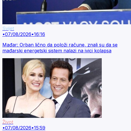
Svijet
•
07/08/2026
•
16:16
Mađar: Orban lično da položi račune, znali su da se
mađarski energetski sistem nalazi na ivici kolapsa
Život
•
07/08/2026
•
15:59