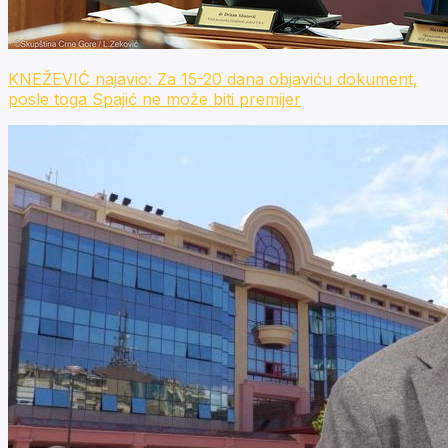
KNEŽEVIĆ najavio: Za 15-20 dana objaviću dokument,
posle toga Spajić ne može biti premijer