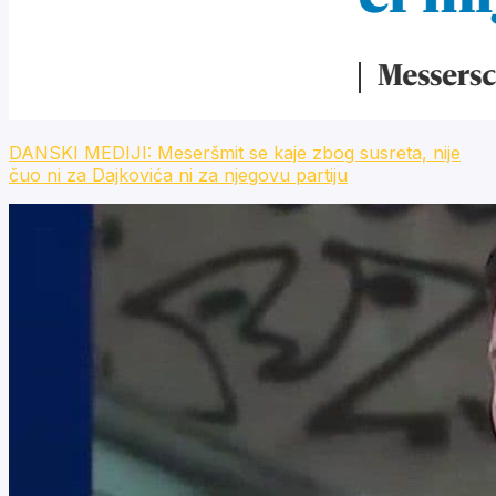
DANSKI MEDIJI: Meseršmit se kaje zbog susreta, nije
čuo ni za Dajkovića ni za njegovu partiju