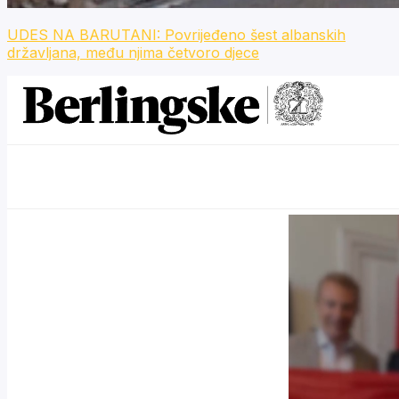
UDES NA BARUTANI: Povrijeđeno šest albanskih
državljana, među njima četvoro djece