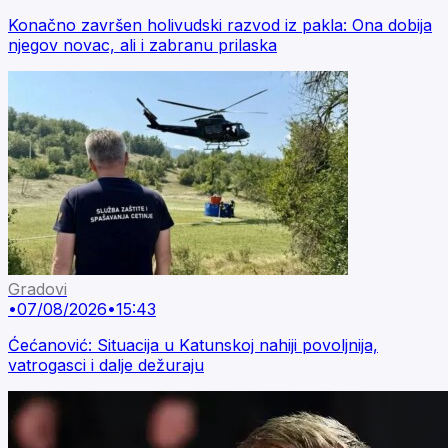
Konačno završen holivudski razvod iz pakla: Ona dobija
njegov novac, ali i zabranu prilaska
Gradovi
•
07/08/2026
•
15:43
Ćećanović: Situacija u Katunskoj nahiji povoljnija,
vatrogasci i dalje dežuraju