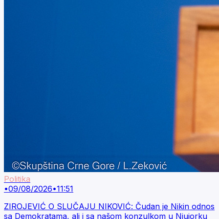
Politika
•
09/08/2026
•
11:51
ZIROJEVIĆ O SLUČAJU NIKOVIĆ: Čudan je Nikin odnos
sa Demokratama, ali i sa našom konzulkom u Njujorku