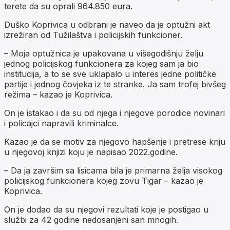
terete da su oprali 964.850 eura.
Duško Koprivica u odbrani je naveo da je optužni akt
izrežiran od Tužilaštva i policijskih funkcioner.
– Moja optužnica je upakovana u višegodišnju želju
jednog policijskog funkcionera za kojeg sam ja bio
institucija, a to se sve uklapalo u interes jedne političke
partije i jednog čovjeka iz te stranke. Ja sam trofej bivšeg
režima – kazao je Koprivica.
On je istakao i da su od njega i njegove porodice novinari
i policajci napravili kriminalce.
Kazao je da se motiv za njegovo hapšenje i pretrese kriju
u njegovoj knjizi koju je napisao 2022.godine.
– Da ja završim sa lisicama bila je primarna želja visokog
policijskog funkcionera kojeg zovu Tigar – kazao je
Koprivica.
On je dodao da su njegovi rezultati koje je postigao u
službi za 42 godine nedosanjeni san mnogih.