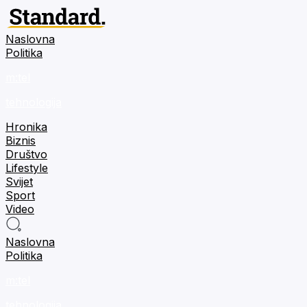
Naslovna
Politika
m:tel
tehnologija
Hronika
Biznis
Društvo
Lifestyle
Svijet
Sport
Video
Naslovna
Politika
m:tel
tehnologija