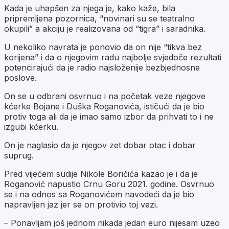
Kada je uhapšen za njega je, kako kaže, bila
pripremljena pozornica, “novinari su se teatralno
okupili” a akciju je realizovana od “tigra” i saradnika.
U nekoliko navrata je ponovio da on nije “tikva bez
korijena” i da o njegovim radu najbolje svjedoče rezultati
potencirajući da je radio najsloženije bezbjednosne
poslove.
On se u odbrani osvrnuo i na početak veze njegove
kćerke Bojane i Duška Roganovića, ističući da je bio
protiv toga ali da je imao samo izbor da prihvati to i ne
izgubi kćerku.
On je naglasio da je njegov zet dobar otac i dobar
suprug.
Pred vijećem sudije Nikole Boričića kazao je i da je
Roganović napustio Crnu Goru 2021. godine. Osvrnuo
se i na odnos sa Roganovićem navodeći da je bio
napravljen jaz jer se on protivio toj vezi.
– Ponavljam još jednom nikada jedan euro nijesam uzeo