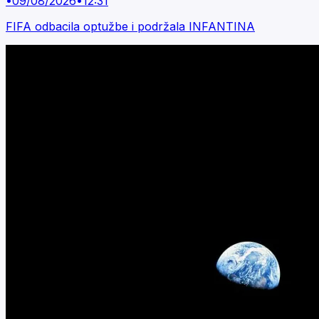
•
09/08/2026
•
12:31
FIFA odbacila optužbe i podržala INFANTINA