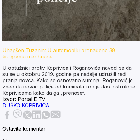
Uhapšen Tuzanin: U automobilu pronađeno 38
kilograma marihuane
U optužnici protiv Koprivica i Roganovića navodi se da
su se u oktobru 2019. godine pa nadalje udružili radi
pranja novca. Kako se osnovano sumnja, Roganović je
znao da novac potiče od kriminala i on je dao instrukcije
Koprivicama kako da ga „prenose“.
Izvor:
Portal E TV
DUŠKO KOPRIVICA
Ostavite komentar