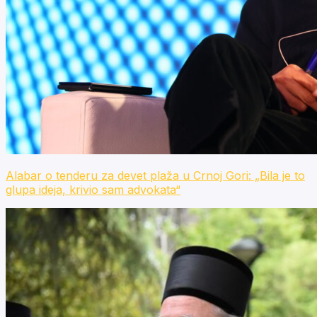
Alabar o tenderu za devet plaža u Crnoj Gori: „Bila je to
glupa ideja, krivio sam advokata“