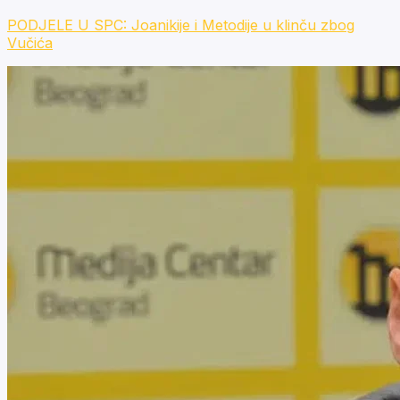
PODJELE U SPC: Joanikije i Metodije u klinču zbog
Vučića