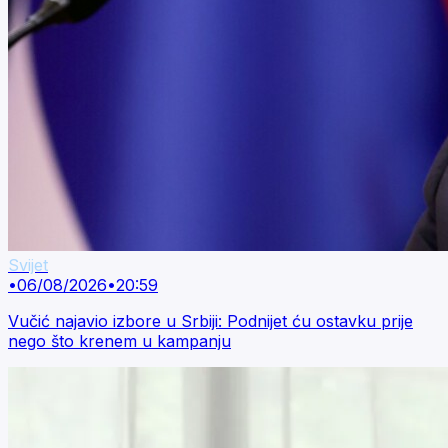
Svijet
•
06/08/2026
•
20:59
Vučić najavio izbore u Srbiji: Podnijet ću ostavku prije
nego što krenem u kampanju