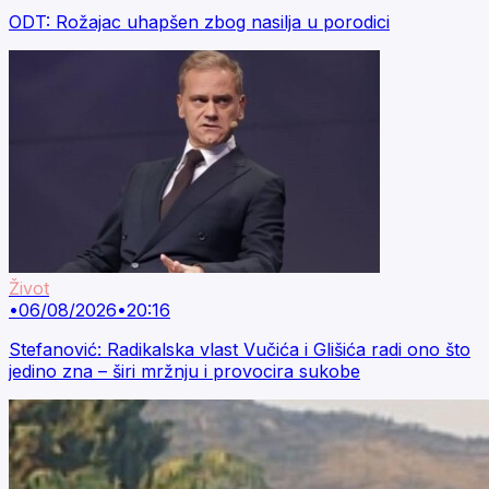
ODT: Rožajac uhapšen zbog nasilja u porodici
Život
•
06/08/2026
•
20:16
Stefanović: Radikalska vlast Vučića i Glišića radi ono što
jedino zna – širi mržnju i provocira sukobe