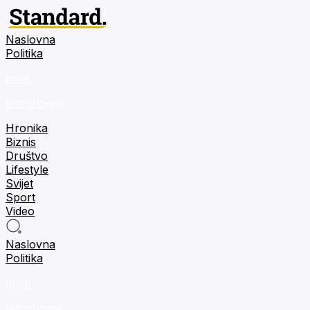
Naslovna
Politika
m:tel
tehnologija
Hronika
Biznis
Društvo
Lifestyle
Svijet
Sport
Video
Naslovna
Politika
m:tel
tehnologija