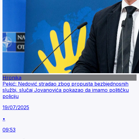
Hronika
Pekić: Nedović stradao zbog propusta bezbjednosnih
službi, slučaj Jovanovića pokazao da imamo političku
policiju
19/07/2025
•
09:53