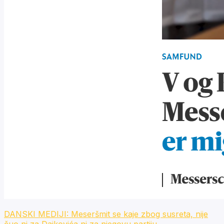
DANSKI MEDIJI: Meseršmit se kaje zbog susreta, nije
čuo ni za Dajkovića ni za njegovu partiju