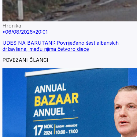
Hronika
•
06/08/2026
•
20:01
UDES NA BARUTANI: Povrijeđeno šest albanskih
državljana, među njima četvoro djece
POVEZANI ČLANCI