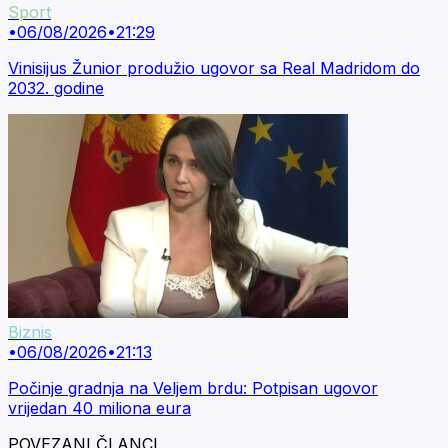
Sport
•
06/08/2026
•
21:29
Vinisijus Žunior produžio ugovor sa Real Madridom do
2032. godine
Biznis
•
06/08/2026
•
21:13
Počinje gradnja na Veljem brdu: Potpisan ugovor
vrijedan 40 miliona eura
POVEZANI ČLANCI