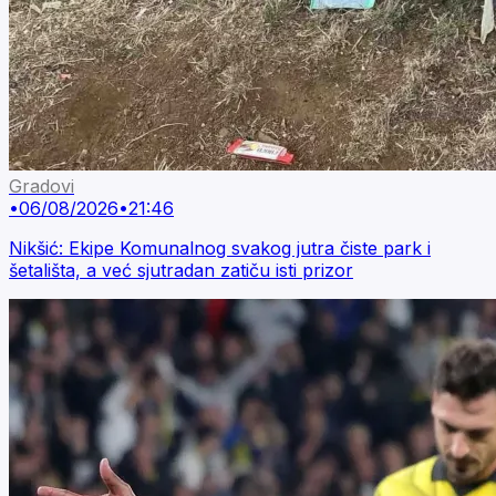
Gradovi
•
06/08/2026
•
21:46
Nikšić: Ekipe Komunalnog svakog jutra čiste park i
šetališta, a već sjutradan zatiču isti prizor