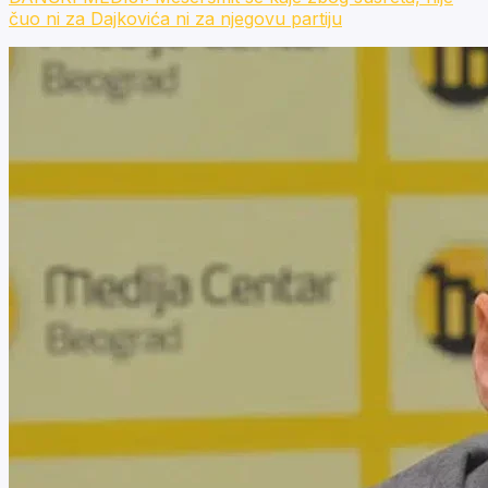
čuo ni za Dajkovića ni za njegovu partiju