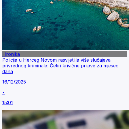
Hronika
Policija u Herceg Novom rasvijetlila više slučajeva
privrednog kriminala: Četiri krivične prijave za mjesec
dana
16/12/2025
•
15:01