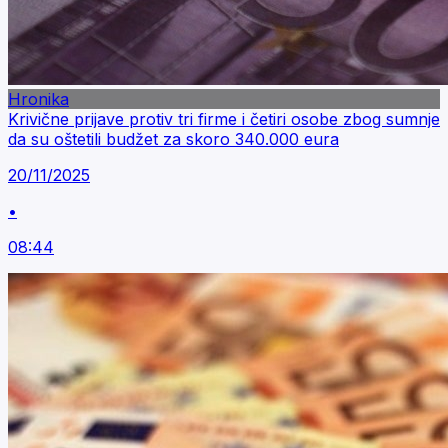
Hronika
Krivične prijave protiv tri firme i četiri osobe zbog sumnje
da su oštetili budžet za skoro 340.000 eura
20/11/2025
•
08:44