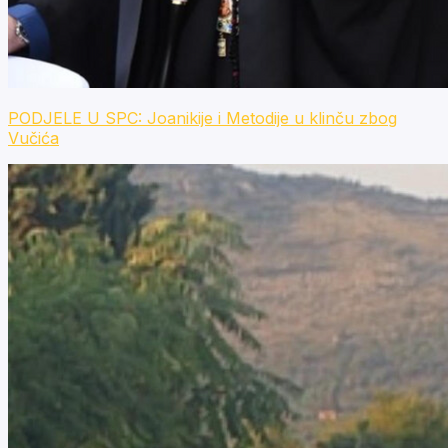
PODJELE U SPC: Joanikije i Metodije u klinču zbog
Vučića