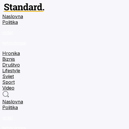
Naslovna
Politika
m:tel
tehnologija
Hronika
Biznis
Društvo
Lifestyle
Svijet
Sport
Video
Naslovna
Politika
m:tel
tehnologija