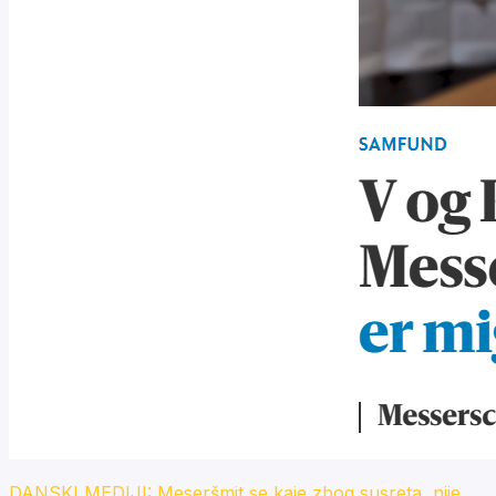
DANSKI MEDIJI: Meseršmit se kaje zbog susreta, nije