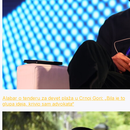
Alabar o tenderu za devet plaža u Crnoj Gori: „Bila je to
glupa ideja, krivio sam advokata“