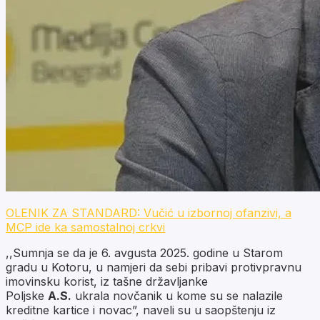
OLENIK ZA STANDARD: Vučić u izbornoj ofanzivi, a
MCP ide ka samostalnoj crkvi
,,Sumnja se da je 6. avgusta 2025. godine u Starom
gradu u Kotoru, u namjeri da sebi pribavi protivpravnu
imovinsku korist, iz tašne državljanke
Poljske
A.S.
ukrala novčanik u kome su se nalazile
kreditne kartice i novac”, naveli su u saopštenju iz