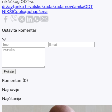
nikšićkog ODT-a.
državljanka hrvatske
krađa
krađa novčanika
ODT
NIKŠIĆ
policija
uhapšena
Ostavite komentar
Pošalji
Komentari (
0
)
Najnovije
Najčitanije