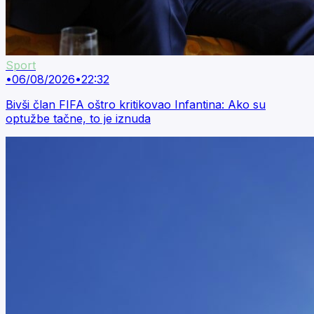
Sport
•
06/08/2026
•
22:32
Bivši član FIFA oštro kritikovao Infantina: Ako su
optužbe tačne, to je iznuda