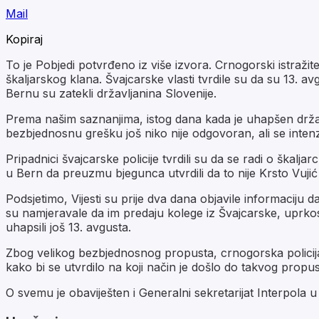
Mail
Kopiraj
To je Pobjedi potvrđeno iz više izvora. Crnogorski istraži
škaljarskog klana. Švajcarske vlasti tvrdile su da su 13. a
Bernu su zatekli državljanina Slovenije.
Prema našim saznanjima, istog dana kada je uhapšen državlj
bezbjednosnu grešku još niko nije odgovoran, ali se inten
Pripadnici švajcarske policije tvrdili su da se radi o škalja
u Bern da preuzmu bjegunca utvrdili da to nije Krsto Vujić i
Podsjetimo, Vijesti su prije dva dana objavile informaciju d
su namjeravale da im predaju kolege iz Švajcarske, uprkos 
uhapsili još 13. avgusta.
Zbog velikog bezbjednosnog propusta, crnogorska policija 
kako bi se utvrdilo na koji način je došlo do takvog propus
O svemu je obaviješten i Generalni sekretarijat Interpola u