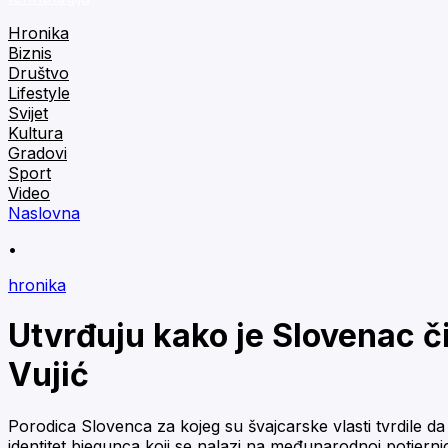
Hronika
Biznis
Društvo
Lifestyle
Svijet
Kultura
Gradovi
Sport
Video
Naslovna
•
hronika
Utvrđuju kako je Slovenac či
Vujić
Porodica Slovenca za kojeg su švajcarske vlasti tvrdile da
identitet bjegunca koji se nalazi na međunarodnoj potjernici