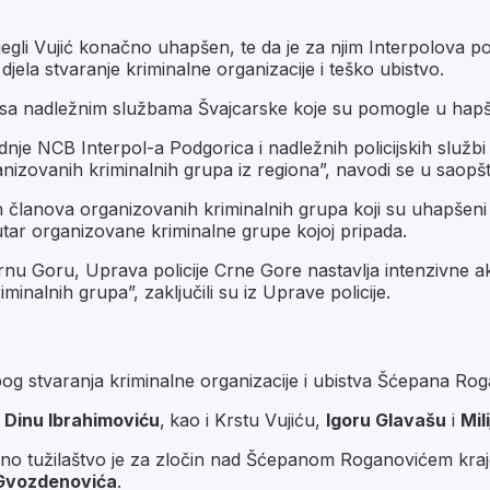
bjegli Vujić konačno uhapšen, te da je za njim Interpolova 
djela stvaranje kriminalne organizacije i teško ubistvo.
ju sa nadležnim službama Švajcarske koje su pomogle u hapš
radnje NCB Interpol-a Podgorica i nadležnih policijskih služb
anizovanih kriminalnih grupa iz regiona”, navodi se u saopšte
h članova organizovanih kriminalnih grupa koji su uhapšeni 
tar organizovane kriminalne grupe kojoj pripada.
nu Goru, Uprava policije Crne Gore nastavlja intenzivne ak
inalnih grupa”, zaključili su iz Uprave policije.
bog stvaranja kriminalne organizacije i ubistva Šćepana R
i
Dinu Ibrahimoviću
,
kao i Krstu Vujiću,
Igoru Glavašu
i
Mil
alno tužilaštvo je za zločin nad Šćepanom Roganovićem kraj
Gvozdenovića
.