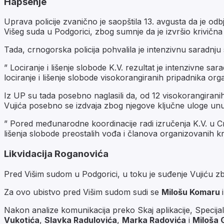
Hapšenje
Uprava policije zvanično je saopštila 13. avgusta da je od
Višeg suda u Podgorici, zbog sumnje da je izvršio krivična 
Tada, crnogorska policija pohvalila je intenzivnu saradn
” Lociranje i lišenje slobode K.V. rezultat je intenzivne sa
lociranje i lišenje slobode visokorangiranih pripadnika org
Iz UP su tada posebno naglasili da, od 12 visokorangirani
Vujića posebno se izdvaja zbog njegove ključne uloge unu
” Pored međunarodne koordinacije radi izručenja K.V. u Cr
lišenja slobode preostalih vođa i članova organizovanih krim
Likvidacija Roganovića
Pred Višim sudom u Podgorici, u toku je suđenje Vujiću z
Za ovo ubistvo pred Višim sudom sudi se
Milošu Komaru
Nakon analize komunikacija preko Skaj aplikacije, Specij
Vukotića
,
Slavka Radulovića
,
Marka Radovića
i
Miloša 