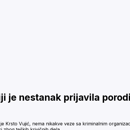
ji je nestanak prijavila poro
 je Krsto Vujić, nema nikakve veze sa kriminalnim organizac
 zbog teških krivičnih djela.