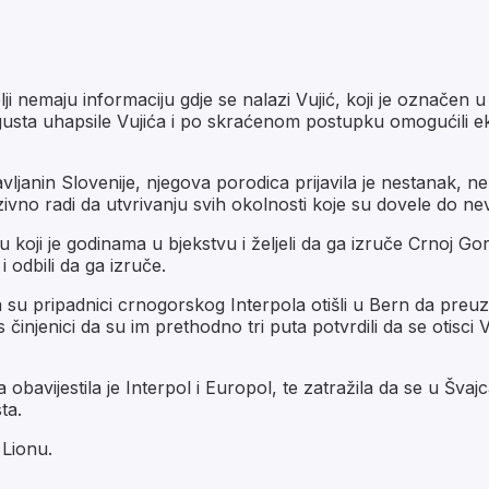
telji nemaju informaciju gdje se nalazi Vujić, koji je označ
vgusta uhapsile Vujića i po skraćenom postupku omogućili eks
anin Slovenije, njegova porodica prijavila je nestanak, ne s
zivno radi da utvrivanju svih okolnosti koje su dovele do n
rcu koji je godinama u bjekstvu i željeli da ga izruče Crnoj Go
 odbili da ga izruče.
a su pripadnici crnogorskog Interpola otišli u Bern da preuzm
činjenici da su im prethodno tri puta potvrdili da se otisc
obavijestila je Interpol i Europol, te zatražila da se u Š
ta.
 Lionu.