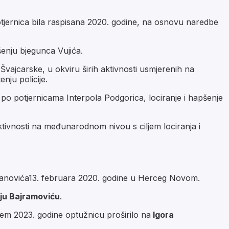
potjernica bila raspisana 2020. godine, na osnovu naredbe
enju bjegunca Vujića.
i Švajcarske, u okviru širih aktivnosti usmjerenih na
nju policije.
po potjernicama Interpola Podgorica, lociranje i hapšenje
tivnosti na međunarodnom nivou s ciljem lociranja i
oganovića13. februara 2020. godine u Herceg Novom.
iju Bajramoviću
.
em 2023. godine optužnicu proširilo na
Igora