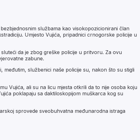
en u bezbjednosnim službama kao visokopozicionirani član
tradiciju. Umjesto Vujića, pripadnici crnogorske policije u
luteći da je zbog greške policije u pritvoru. Za ovu
evjerovatne zabune.
ri, međutim, službenici naše policije su, nakon što su stigli
u Vujića, ali su na licu mjesta otkrili da to nije osoba koju
i Vujića poklapaju sa daktiloskopijom muškarca kog su
vajcarskoj sprovede sveobuhvatna međunarodna istraga