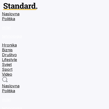
Naslovna
Politika
m:tel
tehnologija
Hronika
Biznis
Društvo
Lifestyle
Svijet
Sport
Video
Naslovna
Politika
m:tel
tehnologija