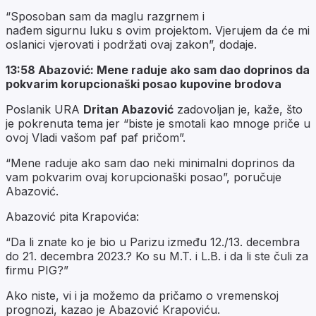
“Sposoban sam da maglu razgrnem i
nađem sigurnu luku s ovim projektom. Vjerujem da će mi
oslanici vjerovati i podržati ovaj zakon”, dodaje.
13:58 Abazović: Mene raduje ako sam dao doprinos da
pokvarim korupcionaški posao kupovine brodova
Poslanik URA
Dritan Abazović
zadovoljan je, kaže, što
je pokrenuta tema jer “biste je smotali kao mnoge priče u
ovoj Vladi vašom paf paf pričom”.
“Mene raduje ako sam dao neki minimalni doprinos da
vam pokvarim ovaj korupcionaški posao”, poručuje
Abazović.
Abazović pita Krapovića:
“Da li znate ko je bio u Parizu između 12./13. decembra
do 21. decembra 2023.? Ko su M.T. i L.B. i da li ste čuli za
firmu PIG?”
Ako niste, vi i ja možemo da pričamo o vremenskoj
prognozi, kazao je Abazović Krapoviću.