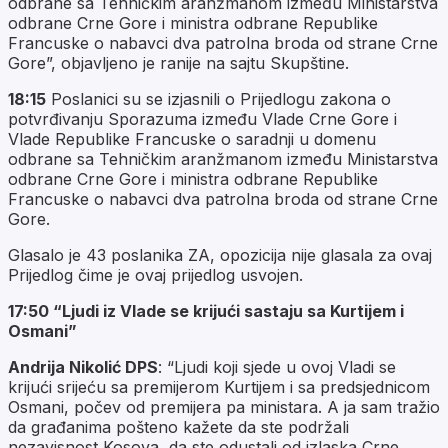
odbrane sa Tehničkim aranžmanom između Ministarstva
odbrane Crne Gore i ministra odbrane Republike
Francuske o nabavci dva patrolna broda od strane Crne
Gore”, objavljeno je ranije na sajtu Skupštine.
18:15
Poslanici su se izjasnili o Prijedlogu zakona o
potvrđivanju Sporazuma između Vlade Crne Gore i
Vlade Republike Francuske o saradnji u domenu
odbrane sa Tehničkim aranžmanom između Ministarstva
odbrane Crne Gore i ministra odbrane Republike
Francuske o nabavci dva patrolna broda od strane Crne
Gore.
Glasalo je 43 poslanika ZA, opozicija nije glasala za ovaj
Prijedlog čime je ovaj prijedlog usvojen.
17:50 “Ljudi iz Vlade se krijući sastaju sa Kurtijem i
Osmani”
Andrija Nikolić DPS
: “Ljudi koji sjede u ovoj Vladi se
krijući srijeću sa premijerom Kurtijem i sa predsjednicom
Osmani, počev od premijera pa ministara. A ja sam tražio
da građanima pošteno kažete da ste podržali
nezavisnost Kosova, da ste odustali od izlaska Crne