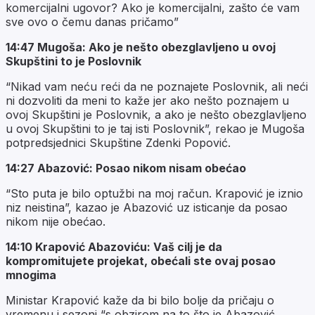
komercijalni ugovor? Ako je komercijalni, zašto će vam
sve ovo o čemu danas pričamo”
14:47 Mugoša: Ako je nešto obezglavljeno u ovoj
Skupštini to je Poslovnik
“Nikad vam neću reći da ne poznajete Poslovnik, ali neći
ni dozvoliti da meni to kaže jer ako nešto poznajem u
ovoj Skupštini je Poslovnik, a ako je nešto obezglavljeno
u ovoj Skupštini to je taj isti Poslovnik”, rekao je Mugoša
potpredsjednici Skupštine Zdenki Popović.
14:27 Abazović: Posao nikom nisam obećao
“Sto puta je bilo optužbi na moj račun. Krapović je iznio
niz neistina”, kazao je Abazović uz isticanje da posao
nikom nije obećao.
14:10 Krapović Abazoviću: Vaš cilj je da
kompromitujete projekat, obećali ste ovaj posao
mnogima
Ministar Krapović kaže da bi bilo bolje da pričaju o
vremenu i sezoni “s obzirom na to što je Abazović