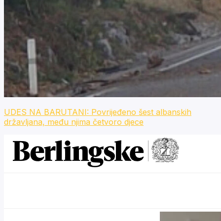
UDES NA BARUTANI: Povrijeđeno šest albanskih
državljana, među njima četvoro djece