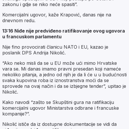
zakonu i gdje se niko neće spasiti”.
Komercijalni ugovor, kaže Krapović, danas nije na
dnevnom redu.
13:16 Niđe nije predviđeno ratifikovanje ovog ugovora
u francuskom parlamentu
Nije fino provocirati članicu NATO i EU, kazao je
poslanik DPS Andrija Nikolić.
“Ako neko misli da se u EU može ući mimo Hrvatske
vara se. Mi danas imamo pravni presedan koji nameće
nekoliko pitanja, a jedno od njih je da li će u u budućnosti
svaka kupovina roba iz iznostranstva moći da se
sprovede na ovaj način i da se izbjegne tender”, upitao je
Nikolić.
Kako navodi “zašto se Skupštini gura na ratifikaciju
komercijalni ugovor Ministarstva odbrane i francuske
kompanije?”.
Nikolić ističe da iz dostupne dokumentacije se vidi da