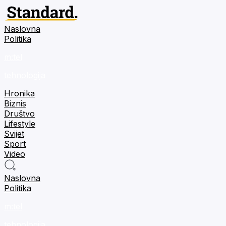
Naslovna
Politika
m:tel
tehnologija
Hronika
Biznis
Društvo
Lifestyle
Svijet
Sport
Video
Naslovna
Politika
m:tel
tehnologija