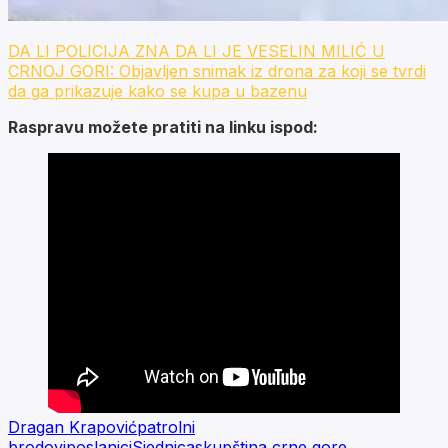
DA LI POLICIJA ZNA DA LI JE VESELIN MILIĆ U
CRNOJ GORI: Objavljen snimak iz drona za koji se tvrdi
da ga prikazuje kako se kupa u bazenu
Raspravu možete pratiti na linku ispod:
Dragan Krapović
patrolni
brodovi
poslanici
Sjednica
skupština crne gore