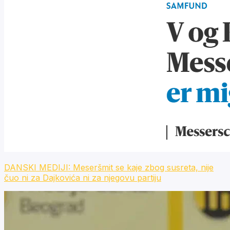
DANSKI MEDIJI: Meseršmit se kaje zbog susreta, nije
čuo ni za Dajkovića ni za njegovu partiju