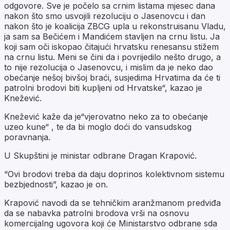
odgovore. Sve je počelo sa crnim listama mjesec dana
nakon što smo usvojili rezoluciju o Jasenovcu i dan
nakon što je koalicija ZBCG upla u rekonstruisanu Vladu,
ja sam sa Bečićem i Mandićem stavljen na crnu listu. Ja
koji sam oči iskopao čitajući hrvatsku renesansu stižem
na crnu listu. Meni se čini da i povrijedilo nešto drugo, a
to nije rezolucija o Jasenovcu, i mislim da je neko dao
obećanje nešoj bivšoj braći, susjedima Hrvatima da će ti
patrolni brodovi biti kupljeni od Hrvatske“, kazao je
Knežević.
Knežević kaže da je“vjerovatno neko za to obećanje
uzeo kune“ , te da bi moglo doći do vansudskog
poravnanja.
U Skupštini je ministar odbrane Dragan Krapović.
“Ovi brodovi treba da daju doprinos kolektivnom sistemu
bezbjednosti”, kazao je on.
Krapović navodi da se tehničkim aranžmanom predviđa
da se nabavka patrolni brodova vrši na osnovu
komercijalng ugovora koji će Ministarstvo odbrane sda