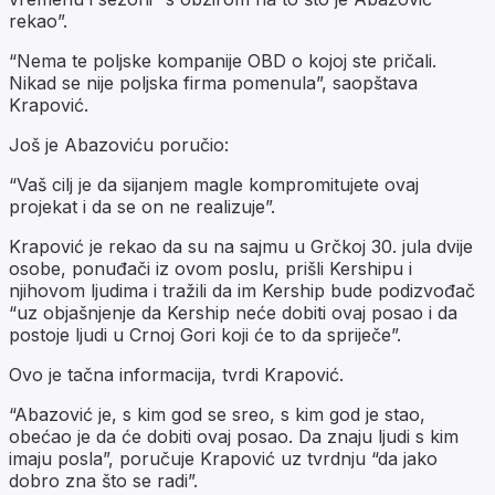
rekao”.
“Nema te poljske kompanije OBD o kojoj ste pričali.
Nikad se nije poljska firma pomenula”, saopštava
Krapović.
Još je Abazoviću poručio:
“Vaš cilj je da sijanjem magle kompromitujete ovaj
projekat i da se on ne realizuje”.
Krapović je rekao da su na sajmu u Grčkoj 30. jula dvije
osobe, ponuđači iz ovom poslu, prišli Kershipu i
njihovom ljudima i tražili da im Kership bude podizvođač
“uz objašnjenje da Kership neće dobiti ovaj posao i da
postoje ljudi u Crnoj Gori koji će to da spriječe”.
Ovo je tačna informacija, tvrdi Krapović.
“Abazović je, s kim god se sreo, s kim god je stao,
obećao je da će dobiti ovaj posao. Da znaju ljudi s kim
imaju posla”, poručuje Krapović uz tvrdnju “da jako
dobro zna što se radi”.