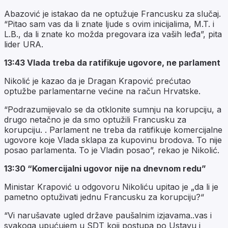
Abazović je istakao da ne optužuje Francusku za slučaj.
“Pitao sam vas da li znate ljude s ovim inicijalima, M.T. i
L.B., da li znate ko možda pregovara iza vaših leđa”, pita
lider URA.
13:43 Vlada treba da ratifikuje ugovore, ne parlament
Nikolić je kazao da je Dragan Krapović prećutao
optužbe parlamentarne većine na račun Hrvatske.
“Podrazumijevalo se da otklonite sumnju na korupciju, a
drugo netačno je da smo optužili Francusku za
korupciju. . Parlament ne treba da ratifikuje komercijalne
ugovore koje Vlada sklapa za kupovinu brodova. To nije
posao parlamenta. To je Vladin posao”, rekao je Nikolić.
13:30 “Komercijalni ugovor nije na dnevnom redu”
Ministar Krapović u odgovoru Nikoliću upitao je „da li je
pametno optuživati jednu Francusku za korupciju?“
“Vi narušavate ugled države paušalnim izjavama..vas i
svakoga upućujem u SDT koji postupa po Ustavu i