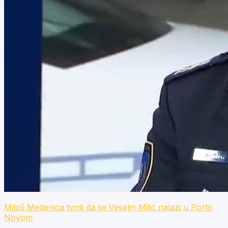
Miloš Medenica tvrdi da se Veselin Milić nalazi u Porto
Novom