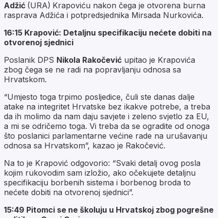
Adžić
(URA)
Krapoviću nakon čega je otvorena burna
rasprava Adžića i potpredsjednika Mirsada Nurkovića.
16:15 Krapović: Detaljnu specifikaciju nećete dobiti na
otvorenoj sjednici
Poslanik DPS
Nikola Rakočević
upitao je Krapovića
zbog čega se ne radi na popravljanju odnosa sa
Hrvatskom.
“Umjesto toga trpimo posljedice, čuli ste danas dalje
atake na integritet Hrvatske bez ikakve potrebe, a treba
da ih molimo da nam daju savjete i zeleno svjetlo za EU,
a mi se odričemo toga. Vi treba da se ogradite od onoga
što poslanici parlamentarne većine rade na urušavanju
odnosa sa Hrvatskom”, kazao je Rakočević.
Na to je Krapović odgovorio: “Svaki detalj ovog posla
kojim rukovodim sam izložio, ako očekujete detaljnu
specifikaciju borbenih sistema i borbenog broda to
nećete dobiti na otvorenoj sjednici”.
15:49 Pitomci se ne školuju u Hrvatskoj zbog pogrešne