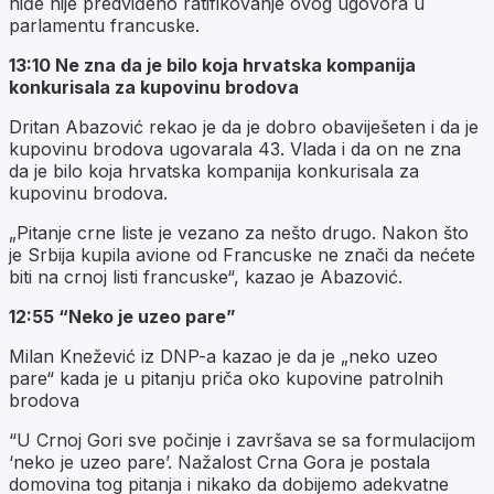
niđe nije predviđeno ratifikovanje ovog ugovora u
parlamentu francuske.
13:10 Ne zna da je bilo koja hrvatska kompanija
konkurisala za kupovinu brodova
Dritan Abazović rekao je da je dobro obaviješeten i da je
kupovinu brodova ugovarala 43. Vlada i da on ne zna
da je bilo koja hrvatska kompanija konkurisala za
kupovinu brodova.
„Pitanje crne liste je vezano za nešto drugo. Nakon što
je Srbija kupila avione od Francuske ne znači da nećete
biti na crnoj listi francuske“, kazao je Abazović.
12:55 “Neko je uzeo pare”
Milan Knežević iz DNP-a kazao je da je „neko uzeo
pare“ kada je u pitanju priča oko kupovine patrolnih
brodova
“U Crnoj Gori sve počinje i završava se sa formulacijom
‘neko je uzeo pare’. Nažalost Crna Gora je postala
domovina tog pitanja i nikako da dobijemo adekvatne