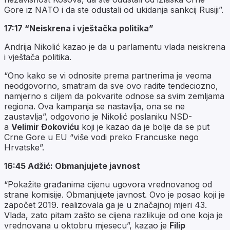
Gore iz NATO i da ste odustali od ukidanja sankcij Rusiji”.
17:17 “Neiskrena i vještačka politika”
Andrija Nikolić kazao je da u parlamentu vlada neiskrena
i vještača politika.
“Ono kako se vi odnosite prema partnerima je veoma
neodgovorno, smatram da sve ovo radite tendeciozno,
namjerno s ciljem da pokvarite odnose sa svim zemljama
regiona. Ova kampanja se nastavlja, ona se ne
zaustavlja”, odgovorio je Nikolić poslaniku NSD-
a
Velimir Đokoviću
koji je kazao da je bolje da se put
Crne Gore u EU “više vodi preko Francuske nego
Hrvatske”.
16:45 Adžić: Obmanjujete javnost
“Pokažite građanima cijenu ugovora vrednovanog od
strane komisije. Obmanjujete javnost. Ovo je posao koji je
započet 2019. realizovala ga je u značajnoj mjeri 43.
Vlada, zato pitam zašto se cijena razlikuje od one koja je
vrednovana u oktobru mjesecu”, kazao je
Filip