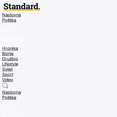
Naslovna
Politika
m:tel
tehnologija
Hronika
Biznis
Društvo
Lifestyle
Svijet
Sport
Video
Naslovna
Politika
m:tel
tehnologija