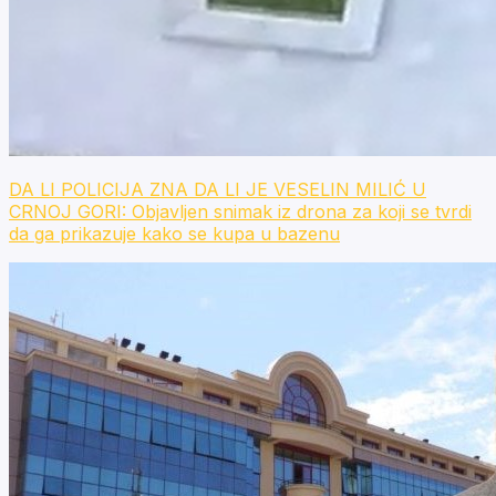
DA LI POLICIJA ZNA DA LI JE VESELIN MILIĆ U
CRNOJ GORI: Objavljen snimak iz drona za koji se tvrdi
da ga prikazuje kako se kupa u bazenu