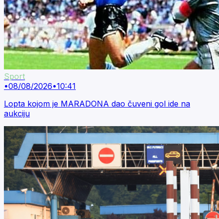
Sport
•
08/08/2026
•
10:41
Lopta kojom je MARADONA dao čuveni gol ide na
aukciju