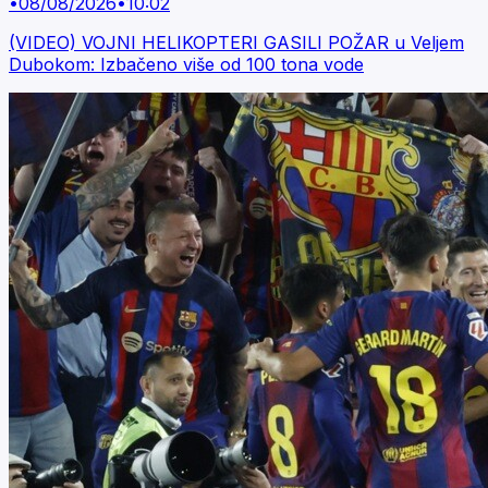
•
08/08/2026
•
10:02
(VIDEO) VOJNI HELIKOPTERI GASILI POŽAR u Veljem
Dubokom: Izbačeno više od 100 tona vode