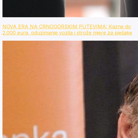
NOVA ERA NA CRNOGORSKIM PUTEVIMA: Kazne do
2.000 eura, oduzimanje vozila i strože mjere za pješake