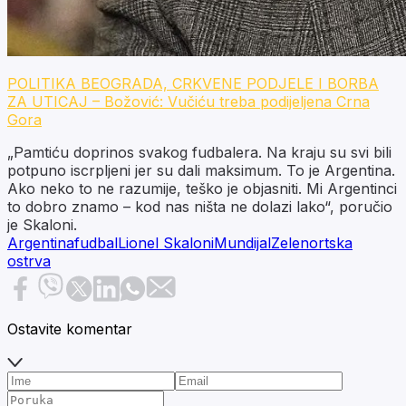
POLITIKA BEOGRADA, CRKVENE PODJELE I BORBA
ZA UTICAJ – Božović: Vučiću treba podijeljena Crna
Gora
„Pamtiću doprinos svakog fudbalera. Na kraju su svi bili
potpuno iscrpljeni jer su dali maksimum. To je Argentina.
Ako neko to ne razumije, teško je objasniti. Mi Argentinci
to dobro znamo – kod nas ništa ne dolazi lako“, poručio
je Skaloni.
Argentina
fudbal
Lionel Skaloni
Mundijal
Zelenortska
ostrva
Ostavite komentar