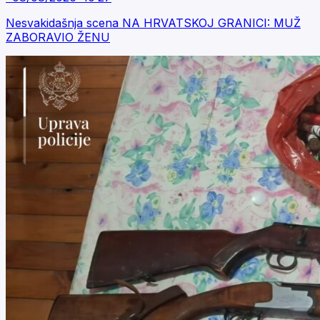
Nesvakidašnja scena NA HRVATSKOJ GRANICI: MUŽ
ZABORAVIO ŽENU