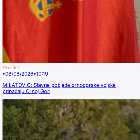
Politika
•
08/08/2026
•
10:19
MILATOVIĆ: Slavne pobjede crnogorske vojske
pripadaju Crnoj Gori