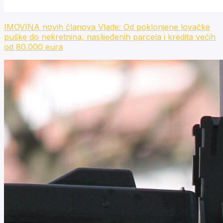
IMOVINA novih članova Vlade: Od poklonjene lovačke
puške do nekretnina, naslijeđenih parcela i kredita većih
od 80.000 eura