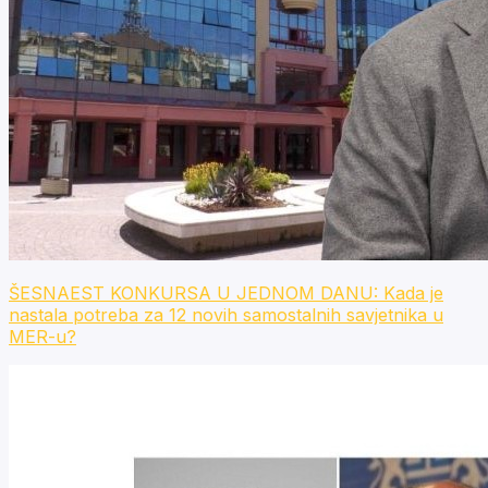
ŠESNAEST KONKURSA U JEDNOM DANU: Kada je
nastala potreba za 12 novih samostalnih savjetnika u
MER-u?