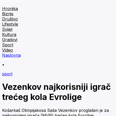
Hronika
Biznis
Društvo
Lifestyle
Svijet
Kultura
Gradovi
Sport
Video
Naslovna
•
sport
Vezenkov najkorisniji igrač
trećeg kola Evrolige
Košarkaš Olimpijakosa Saša Vezenkov proglašen je za
najkorisnijeg igrača (MVP) trećeg kola Evrolige.