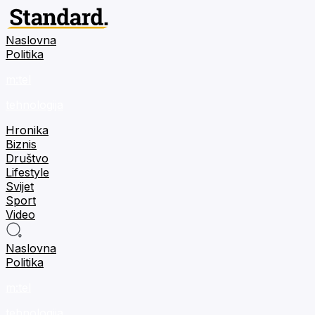
Naslovna
Politika
m:tel
tehnologija
Hronika
Biznis
Društvo
Lifestyle
Svijet
Sport
Video
Naslovna
Politika
m:tel
tehnologija