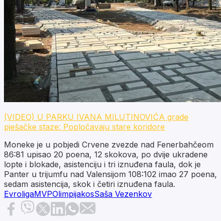
(VIDEO) U PARKU IVANA MILUTINOVIĆA grade
pješačke staze: Popločavaju stare koridore
Moneke je u pobjedi Crvene zvezde nad Fenerbahčeom
86:81 upisao 20 poena, 12 skokova, po dvije ukradene
lopte i blokade, asistenciju i tri iznuđena faula, dok je
Panter u trijumfu nad Valensijom 108:102 imao 27 poena,
sedam asistencija, skok i četiri iznuđena faula.
Evroliga
MVP
Olimpijakos
Saša Vezenkov