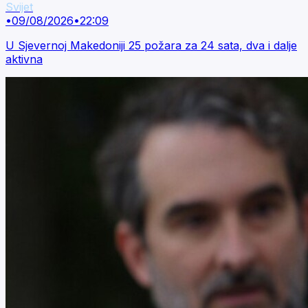
Svijet
•
09/08/2026
•
22:09
U Sjevernoj Makedoniji 25 požara za 24 sata, dva i dalje
aktivna