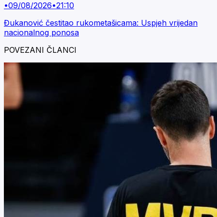
•
09/08/2026
•
21:10
Đukanović čestitao rukometašicama: Uspjeh vrijedan
nacionalnog ponosa
POVEZANI ČLANCI