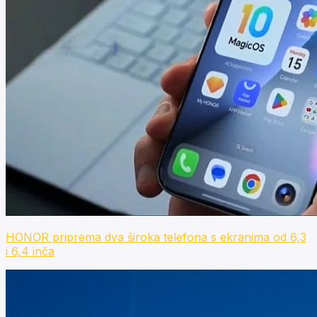
HONOR priprema dva široka telefona s ekranima od 6,3
i 6,4 inča