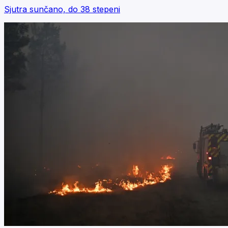
Sjutra sunčano, do 38 stepeni