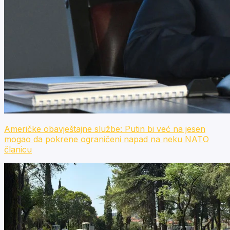
Američke obavještajne službe: Putin bi već na jesen
mogao da pokrene ograničeni napad na neku NATO
članicu