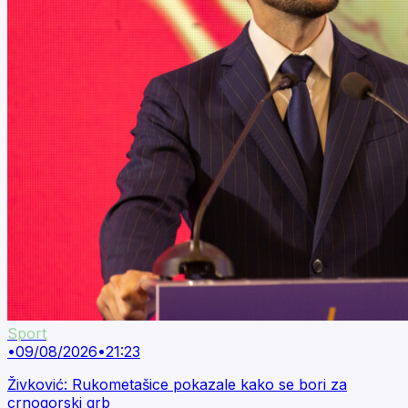
Sport
•
09/08/2026
•
21:23
Živković: Rukometašice pokazale kako se bori za
crnogorski grb