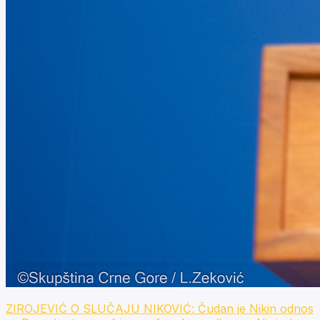
ZIROJEVIĆ O SLUČAJU NIKOVIĆ: Čudan je Nikin odnos