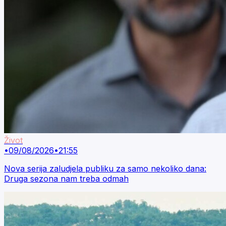
Život
•
09/08/2026
•
21:55
Nova serija zaludjela publiku za samo nekoliko dana:
Druga sezona nam treba odmah