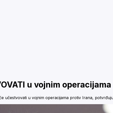
TVOVATI u vojnim operacijam
eće učestvovati u vojnim operacijama protiv Irana, potvrđujući