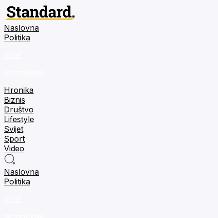
Naslovna
Politika
m:tel
tehnologija
Hronika
Biznis
Društvo
Lifestyle
Svijet
Sport
Video
Naslovna
Politika
m:tel
tehnologija