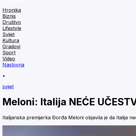
Hronika
Biznis
Društvo
Lifestyle
Svijet
Kultura
Gradovi
Sport
Video
Naslovna
•
svijet
Meloni: Italija NEĆE UČES
Italijanska premijerka Đorđa Meloni objavila je da Italija n