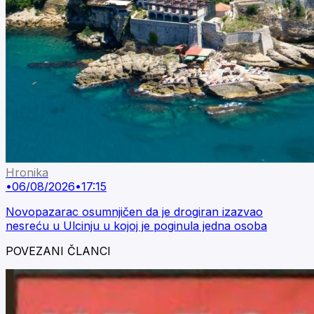
Hronika
•
06/08/2026
•
17:15
Novopazarac osumnjičen da je drogiran izazvao
nesreću u Ulcinju u kojoj je poginula jedna osoba
POVEZANI ČLANCI