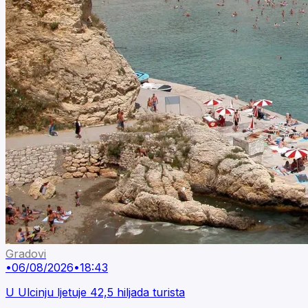
Gradovi
•
06/08/2026
•
18:43
U Ulcinju ljetuje 42,5 hiljada turista