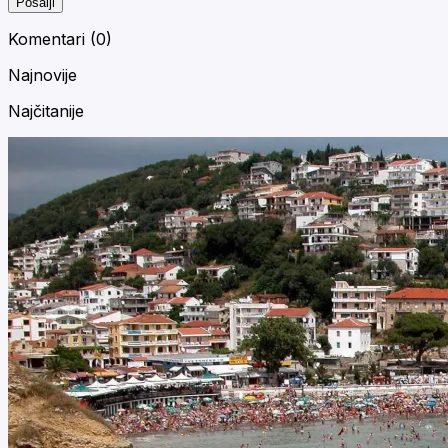
Pošalji
Komentari (
0
)
Najnovije
Najčitanije