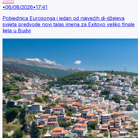
Život
•
06/08/2026
•
17:41
Pobjednica Eurosonga i jedan od najvećih di-džejeva
svijeta predvode novi talas imena za Exitovo veliko finale
ljeta u Budvi