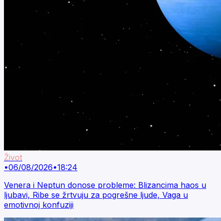
Život
•
06/08/2026
•
18:24
Venera i Neptun donose probleme: Blizancima haos u
ljubavi, Ribe se žrtvuju za pogrešne ljude, Vaga u
emotivnoj konfuziji