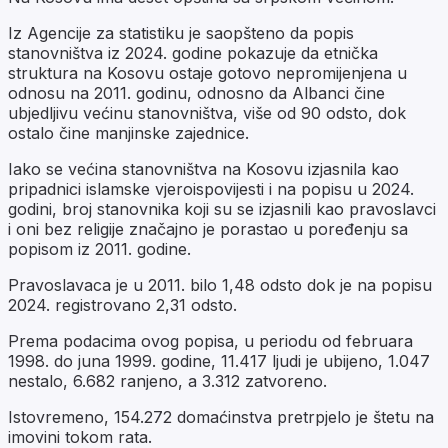
Iz Agencije za statistiku je saopšteno da popis
stanovništva iz 2024. godine pokazuje da etnička
struktura na Kosovu ostaje gotovo nepromijenjena u
odnosu na 2011. godinu, odnosno da Albanci čine
ubjedljivu većinu stanovništva, više od 90 odsto, dok
ostalo čine manjinske zajednice.
Iako se većina stanovništva na Kosovu izjasnila kao
pripadnici islamske vjeroispovijesti i na popisu u 2024.
godini, broj stanovnika koji su se izjasnili kao pravoslavci
i oni bez religije značajno je porastao u poređenju sa
popisom iz 2011. godine.
Pravoslavaca je u 2011. bilo 1,48 odsto dok je na popisu
2024. registrovano 2,31 odsto.
Prema podacima ovog popisa, u periodu od februara
1998. do juna 1999. godine, 11.417 ljudi je ubijeno, 1.047
nestalo, 6.682 ranjeno, a 3.312 zatvoreno.
Istovremeno, 154.272 domaćinstva pretrpjelo je štetu na
imovini tokom rata.