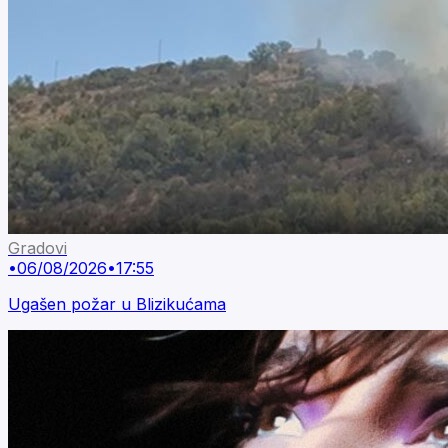
Gradovi
•
06/08/2026
•
17:55
Ugašen požar u Blizikućama