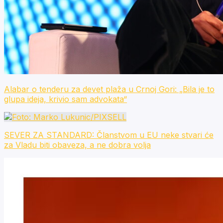
Alabar o tenderu za devet plaža u Crnoj Gori: „Bila je to
glupa ideja, krivio sam advokata“
SEVER ZA STANDARD: Članstvom u EU neke stvari će
za Vladu biti obaveza, a ne dobra volja