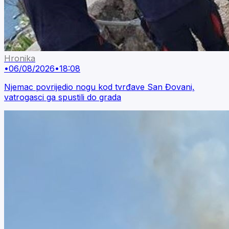
Hronika
•
06/08/2026
•
18:08
Njemac povrijedio nogu kod tvrđave San Đovani,
vatrogasci ga spustili do grada