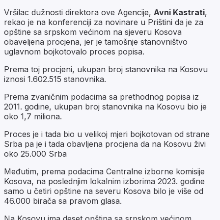
Vršilac dužnosti direktora ove Agencije,
Avni Kastrati
,
rekao je na konferenciji za novinare u Prištini da je za
opštine sa srpskom većinom na sjeveru Kosova
obaveljena procjena, jer je tamošnje stanovništvo
uglavnom bojkotovalo proces popisa.
Prema toj procjeni, ukupan broj stanovnika na Kosovu
iznosi 1.602.515 stanovnika.
Prema zvaničnim podacima sa prethodnog popisa iz
2011. godine, ukupan broj stanovnika na Kosovu bio je
oko 1,7 miliona.
Proces je i tada bio u velikoj mjeri bojkotovan od strane
Srba pa je i tada obavljena procjena da na Kosovu živi
oko 25.000 Srba
Međutim, prema podacima Centralne izborne komisije
Kosova, na poslednjim lokalnim izborima 2023. godine
samo u četiri opštine na severu Kosova bilo je više od
46.000 birača sa pravom glasa.
Na Kosovu ima deset opština sa srpskom većinom.