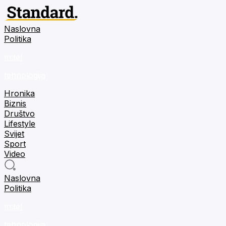
Naslovna
Politika
m:tel
tehnologija
Hronika
Biznis
Društvo
Lifestyle
Svijet
Sport
Video
Naslovna
Politika
m:tel
tehnologija