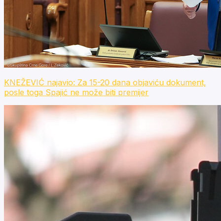
KNEŽEVIĆ najavio: Za 15-20 dana objaviću dokument,
posle toga Spajić ne može biti premijer