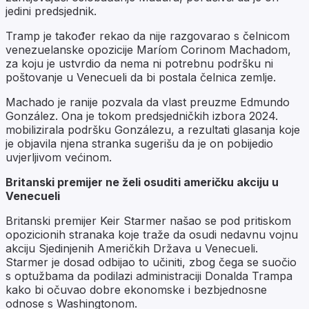
jedini predsjednik.
Tramp je također rekao da nije razgovarao s čelnicom
venezuelanske opozicije Maríom Corinom Machadom,
za koju je ustvrdio da nema ni potrebnu podršku ni
poštovanje u Venecueli da bi postala čelnica zemlje.
Machado je ranije pozvala da vlast preuzme Edmundo
González. Ona je tokom predsjedničkih izbora 2024.
mobilizirala podršku Gonzálezu, a rezultati glasanja koje
je objavila njena stranka sugerišu da je on pobijedio
uvjerljivom većinom.
Britanski premijer ne želi osuditi američku akciju u
Venecueli
Britanski premijer Keir Starmer našao se pod pritiskom
opozicionih stranaka koje traže da osudi nedavnu vojnu
akciju Sjedinjenih Američkih Država u Venecueli.
Starmer je dosad odbijao to učiniti, zbog čega se suočio
s optužbama da podilazi administraciji Donalda Trampa
kako bi očuvao dobre ekonomske i bezbjednosne
odnose s Washingtonom.