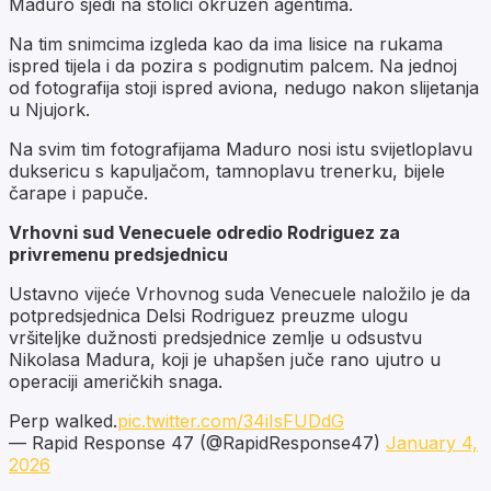
Maduro sjedi na stolici okružen agentima.
Na tim snimcima izgleda kao da ima lisice na rukama
ispred tijela i da pozira s podignutim palcem. Na jednoj
od fotografija stoji ispred aviona, nedugo nakon slijetanja
u Njujork.
Na svim tim fotografijama Maduro nosi istu svijetloplavu
duksericu s kapuljačom, tamnoplavu trenerku, bijele
čarape i papuče.
Vrhovni sud Venecuele odredio Rodriguez za
privremenu predsjednicu
Ustavno vijeće Vrhovnog suda Venecuele naložilo je da
potpredsjednica Delsi Rodriguez preuzme ulogu
vršiteljke dužnosti predsjednice zemlje u odsustvu
Nikolasa Madura, koji je uhapšen juče rano ujutro u
operaciji američkih snaga.
Perp walked.
pic.twitter.com/34iIsFUDdG
— Rapid Response 47 (@RapidResponse47)
January 4,
2026