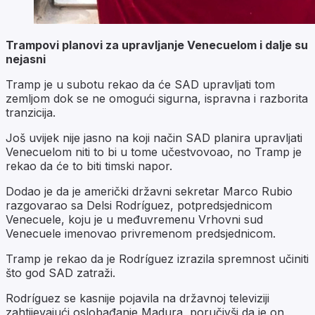
Trampovi planovi za upravljanje Venecuelom i dalje su
nejasni
Tramp je u subotu rekao da će SAD upravljati tom
zemljom dok se ne omogući sigurna, ispravna i razborita
tranzicija.
Još uvijek nije jasno na koji način SAD planira upravljati
Venecuelom niti to bi u tome učestvovoao, no Tramp je
rekao da će to biti timski napor.
Dodao je da je američki državni sekretar Marco Rubio
razgovarao sa Delsi Rodríguez, potpredsjednicom
Venecuele, koju je u međuvremenu Vrhovni sud
Venecuele imenovao privremenom predsjednicom.
Tramp je rekao da je Rodríguez izrazila spremnost učiniti
što god SAD zatraži.
Rodríguez se kasnije pojavila na državnoj televiziji
zahtijevajući oslobađanje Madura, poručivši da je on