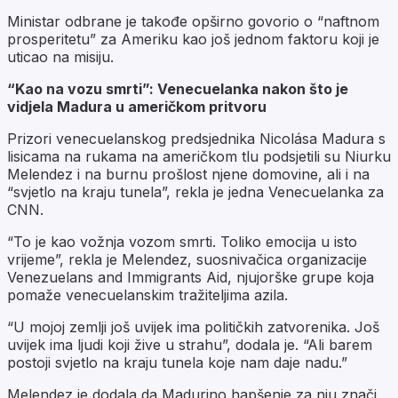
Ministar odbrane je takođe opširno govorio o “naftnom
prosperitetu” za Ameriku kao još jednom faktoru koji je
uticao na misiju.
“Kao na vozu smrti”: Venecuelanka nakon što je
vidjela Madura u američkom pritvoru
Prizori venecuelanskog predsjednika Nicolása Madura s
lisicama na rukama na američkom tlu podsjetili su Niurku
Melendez i na burnu prošlost njene domovine, ali i na
“svjetlo na kraju tunela”, rekla je jedna Venecuelanka za
CNN.
“To je kao vožnja vozom smrti. Toliko emocija u isto
vrijeme”, rekla je Melendez, suosnivačica organizacije
Venezuelans and Immigrants Aid, njujorške grupe koja
pomaže venecuelanskim tražiteljima azila.
“U mojoj zemlji još uvijek ima političkih zatvorenika. Još
uvijek ima ljudi koji žive u strahu”, dodala je. “Ali barem
postoji svjetlo na kraju tunela koje nam daje nadu.”
Melendez je dodala da Madurino hapšenje za nju znači