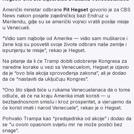
Američki ministar odbrane
Pit Hegset
govorio je za CBS
News nakon posjete zajedničkoj bazi Endruz u
Merilendu, gdje su se američki vojnici vratili poslije misije
u Venecueli.
“Vidio sam najbolje od Amerike — vidio sam muškarce i
žene koji su posvetili svoje živote odbrani naše zemlje i
ispunjenju te misije”, rekao je Hegset.
Na pitanje da li će Tramp dobiti odobrenje Kongresa za
naredne korake u vezi sa Venecuelom, Hegset je izjavio
da je “ovo bila akcija sprovođenja zakona”, ali je dodao
da će “nastaviti da uključuju Kongres”.
“Ono što slijedi biće u rukama Venecuelanaca da o tome
odluče, ali će na kraju Amerika imati koristi — u
bezbjednosnom smislu i kroz prosperitet, a vjerujemo da
će korist imati i narod Venecuele”, rekao je o Hegset.
Pohvalio Trampa kao “predsjednika od akcije” i dodao da
se “u ovom opasnom svijetu mir ne može postići bez
snage”.