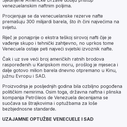
venezuelanskim naftnim poljima.
Procjenjuje se da venecuelanske rezerve nafte
premašuju 300 milijardi barela, što ih čini najvećima na
svijetu.
Riječ je ponajprije o ekstra teškoj sirovoj nafti čije je
vađenje skupo i tehnički zahtjevno, no uprkos tome
Venecuela ostaje peti najveći svjetski izvoznik nafte.
Čak i uz sve veći broj američkih ratnih brodova
raspoređenih u Karipskom moru, prošlog je mjeseca i
dalje gotovo milion barela dnevno otpremano u Kinu,
južnu Evropu i SAD.
Proizvodnja je posljednjih godina bila ozbiljno pogođena
političkim nemirima. Osim toga, državna naftna i plinska
kompanija Petróleos de Venezuela decenijama se
suočava sa štrajkovima i optužbama za loše
bezbjednosne standarde.
UZAJAMNE OPTUŽBE VENECUELE I SAD