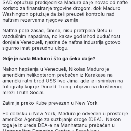
SAD optužuje predsjednika Madura da je novac od nafte
koristio za finansiranje trgovine drogom, dok Maduro
Washington optužuje da želi preuzeti kontrolu nad
naftnim rezervama njegove zemlje.
Naftna polja zasad, čini se, nisu pretrpjela štetu u
vazdušnim napadima, no kakav god ishod budućnost
donijela Venecueli, njezina će naftna industrija gotovo
sigurno imati presudnu ulogu.
Gdje je sada Maduro i što ga čeka dalje?
Nakon hapšenja u Venecueli, Nikolas Maduro je
američkim helikopterom prebačen iz Karakasa na
američki ratni brod USS Iwo Jima, gdje je i snimljen na
fotografiji koju je Donald Trump objavio na društvenoj
mreži Truth Social.
Zatim je preko Kube prevezen u New York.
Po dolasku u New York, Maduro je odveden u prostorije
američke Agencije za suzbijanje droge (DEA). Nakon
toga je iz ureda DEA-e na Manhattanu prebačen u
Metropolitan Detention Center u Brooklynu.