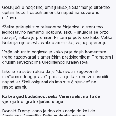
Gostujući u nedjeljnoj emisiji BBC-ja Starmer je direktno
upitan hoće li osuditi američki napad na suverenu
državu.
“Želim prikupiti sve relevantne činjenice, a trenutno
jednostavno nemamo potpunu sliku – situacija se brzo
razvija”, rekao je premijer. Pritom je potvrdio kako Velika
Britanija nije učestvovala u američkoj vojnoj operaciji.
Vođa laburista naglasio je kako prije daljih komentara
treba razgovarati s američkim predsjednikom Trampom i
drugim saveznicima Ujedinjenog Kraljevstva.
Iako je za sebe rekao da je “doživotni zagovornik
međunarodnog prava”, ponovio je kako ne želi osuditi
napad jer “želi osigurati da ima sve činjenice” na
raspolaganju.
Kakva god budućnost čeka Venezuelu, nafta će
vjerojatno igrati ključnu ulogu
Donald Tramp jasno je dao do znanja da želi da
Sjedinjene Američke Države dobiju pristup