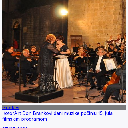
Gradovi
KotorArt Don Brankovi dani muzike počinju 15. jula
filmskim programom