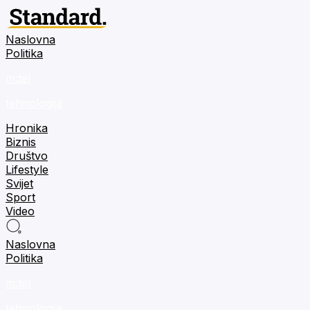
Naslovna
Politika
m:tel
tehnologija
Hronika
Biznis
Društvo
Lifestyle
Svijet
Sport
Video
Naslovna
Politika
m:tel
tehnologija