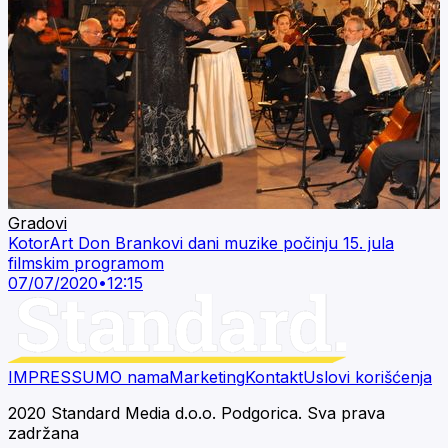
Gradovi
KotorArt Don Brankovi dani muzike počinju 15. jula
filmskim programom
07/07/2020
•
12:15
IMPRESSUM
O nama
Marketing
Kontakt
Uslovi korišćenja
2020 Standard Media d.o.o. Podgorica. Sva prava
zadržana