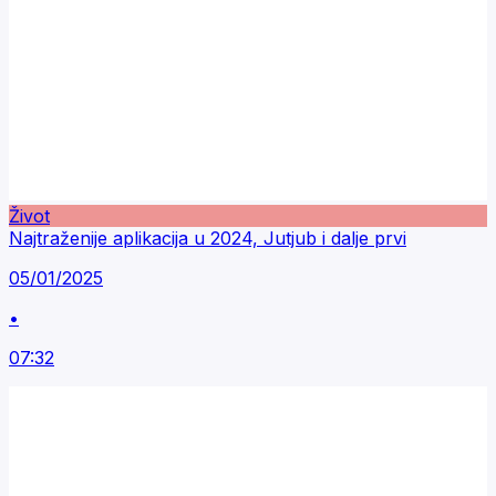
Život
Najtraženije aplikacija u 2024, Jutjub i dalje prvi
05/01/2025
•
07:32