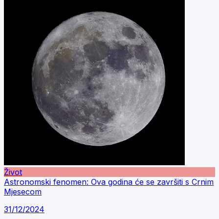
Život
Astronomski fenomen: Ova godina će se završiti s Crnim
Mjesecom
31/12/2024