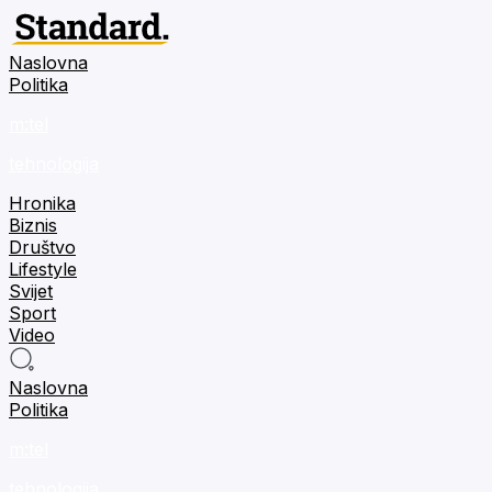
Naslovna
Politika
m:tel
tehnologija
Hronika
Biznis
Društvo
Lifestyle
Svijet
Sport
Video
Naslovna
Politika
m:tel
tehnologija