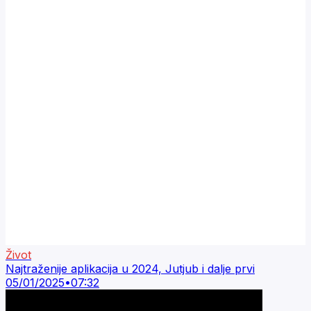
Život
Najtraženije aplikacija u 2024, Jutjub i dalje prvi
05/01/2025
•
07:32