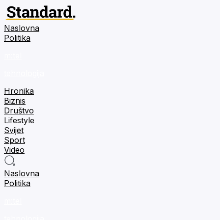
Naslovna
Politika
m:tel
tehnologija
Hronika
Biznis
Društvo
Lifestyle
Svijet
Sport
Video
Naslovna
Politika
m:tel
tehnologija