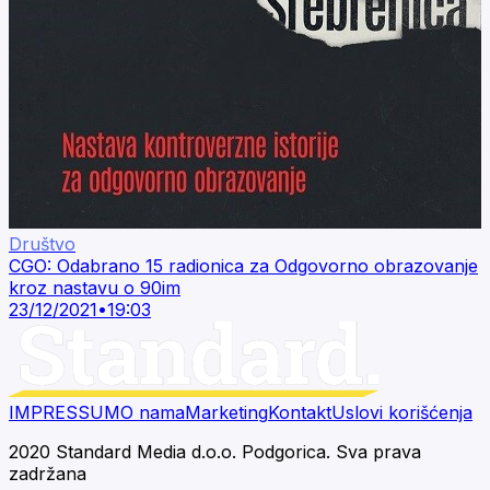
Društvo
CGO: Odabrano 15 radionica za Odgovorno obrazovanje
kroz nastavu o 90im
23/12/2021
•
19:03
IMPRESSUM
O nama
Marketing
Kontakt
Uslovi korišćenja
2020 Standard Media d.o.o. Podgorica. Sva prava
zadržana