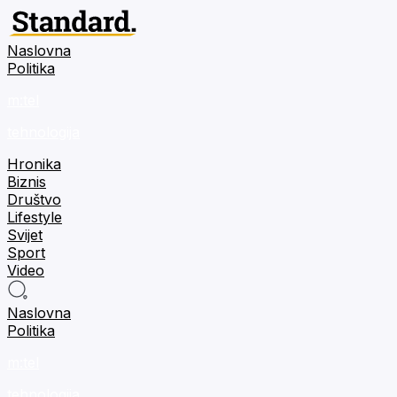
Naslovna
Politika
m:tel
tehnologija
Hronika
Biznis
Društvo
Lifestyle
Svijet
Sport
Video
Naslovna
Politika
m:tel
tehnologija