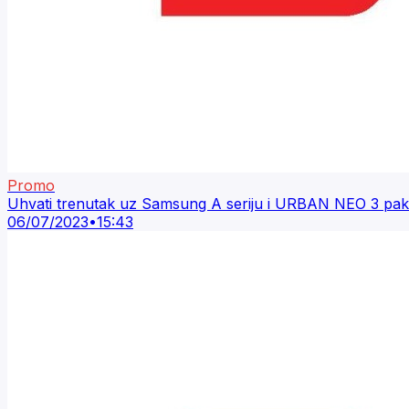
Promo
Uhvati trenutak uz Samsung A seriju i URBAN NEO 3 pak
06/07/2023
•
15:43