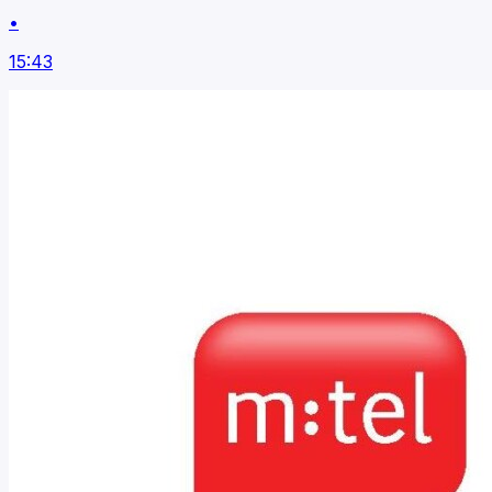
•
15:43