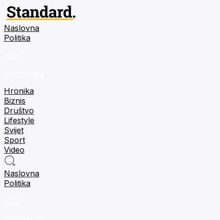
Naslovna
Politika
m:tel
tehnologija
Hronika
Biznis
Društvo
Lifestyle
Svijet
Sport
Video
Naslovna
Politika
m:tel
tehnologija