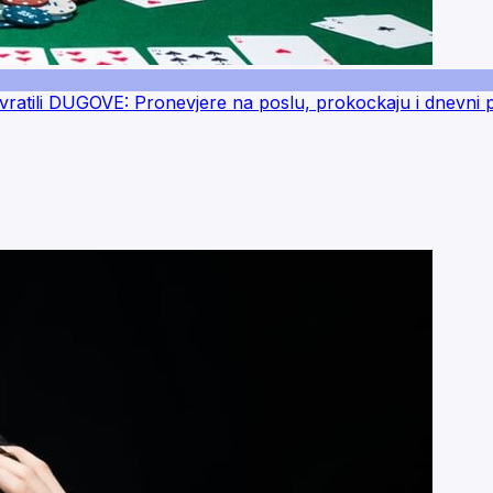
tili DUGOVE: Pronevjere na poslu, prokockaju i dnevni pa