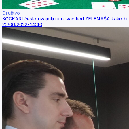
Društvo
KOCKARI često uzajmljuju novac kod ZELENAŠA kako bi vra
25/06/2022
•
14:40