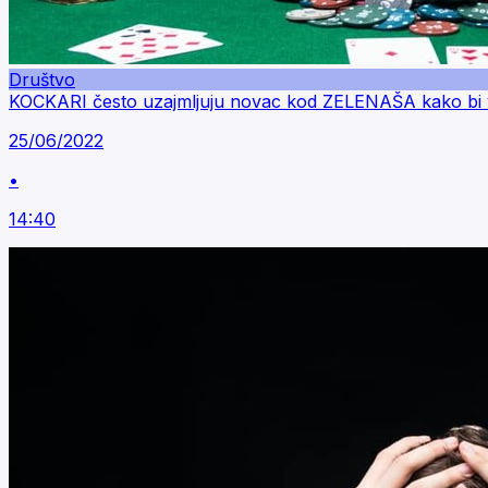
Društvo
KOCKARI često uzajmljuju novac kod ZELENAŠA kako bi vra
25/06/2022
•
14:40