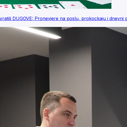
tili DUGOVE: Pronevjere na poslu, prokockaju i dnevni pa