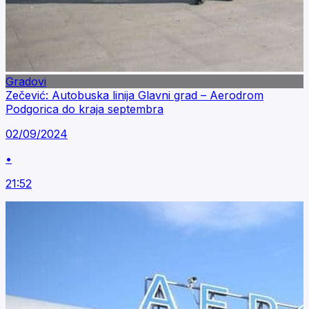
Gradovi
Zečević: Autobuska linija Glavni grad – Aerodrom
Podgorica do kraja septembra
02/09/2024
•
21:52