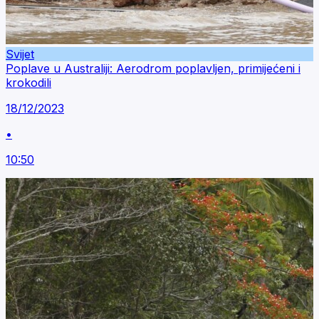
Svijet
Poplave u Australiji: Aerodrom poplavljen, primijećeni i
krokodili
18/12/2023
•
10:50