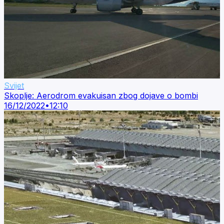
Svijet
Skoplje: Aerodrom evakuisan zbog dojave o bombi
16/12/2022
•
12:10