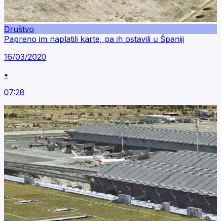
Društvo
Papreno im naplatili karte, pa ih ostavili u Španiji
16/03/2020
•
07:28