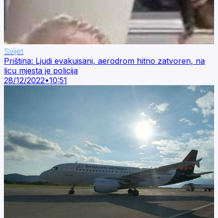
Svijet
Priština: Ljudi evakuisani, aerodrom hitno zatvoren, na
licu mjesta je policija
28/12/2022
•
10:51