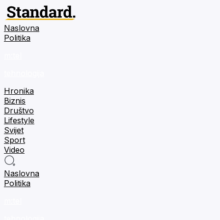
Naslovna
Politika
m:tel
tehnologija
Hronika
Biznis
Društvo
Lifestyle
Svijet
Sport
Video
Naslovna
Politika
m:tel
tehnologija