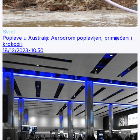
Svijet
Poplave u Australiji: Aerodrom poplavljen, primijećeni i
krokodili
18/12/2023
•
10:50