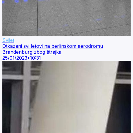
Svijet
Otkazani svi letovi na berlinskom aerodromu
Brandenburg zbog štrajka
25/01/2023
•
10:31