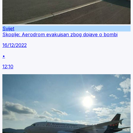
Svijet
Skoplje: Aerodrom evakuisan zbog dojave o bombi
16/12/2022
•
12:10