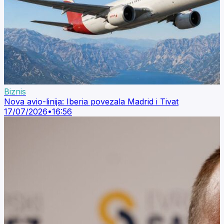
Biznis
Nova avio-linija: Iberia povezala Madrid i Tivat
17/07/2026
•
16:56