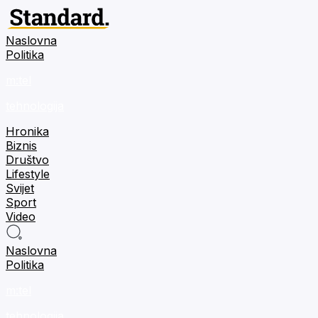
Naslovna
Politika
m:tel
tehnologija
Hronika
Biznis
Društvo
Lifestyle
Svijet
Sport
Video
Naslovna
Politika
m:tel
tehnologija