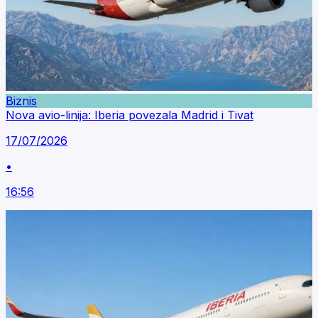
Biznis
Nova avio-linija: Iberia povezala Madrid i Tivat
17/07/2026
•
16:56