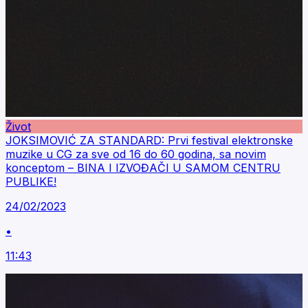
Život
JOKSIMOVIĆ ZA STANDARD: Prvi festival elektronske
muzike u CG za sve od 16 do 60 godina, sa novim
konceptom – BINA I IZVOĐAČI U SAMOM CENTRU
PUBLIKE!
24/02/2023
•
11:43