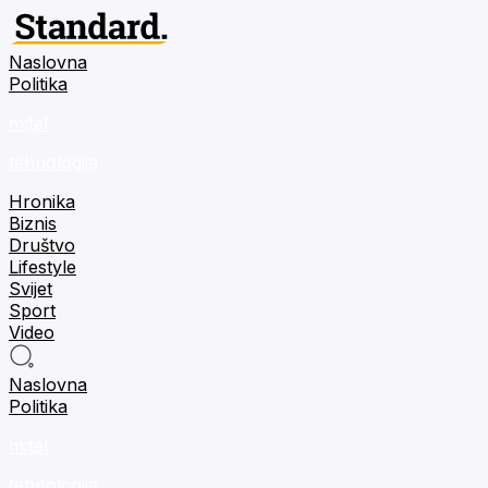
Naslovna
Politika
m:tel
tehnologija
Hronika
Biznis
Društvo
Lifestyle
Svijet
Sport
Video
Naslovna
Politika
m:tel
tehnologija