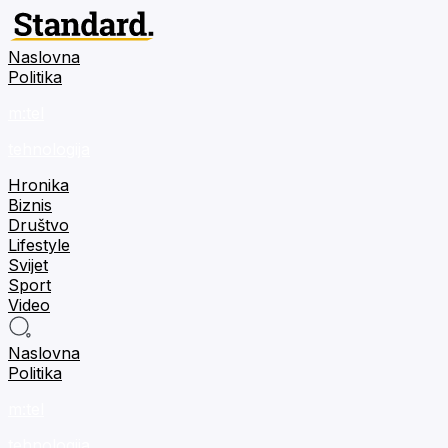
Naslovna
Politika
m:tel
tehnologija
Hronika
Biznis
Društvo
Lifestyle
Svijet
Sport
Video
Naslovna
Politika
m:tel
tehnologija