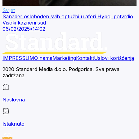
Svijet
Sanader oslobođen svih optužbi u aferi Hypo, potvrdio
Visoki kazneni sud
06/02/2025
•
14:02
IMPRESSUM
O nama
Marketing
Kontakt
Uslovi korišćenja
2020 Standard Media d.o.o. Podgorica. Sva prava
zadržana
Naslovna
Istaknuto