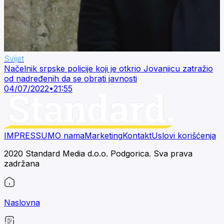
Svijet
Načelnik srpske policije koji je otkrio Jovanjicu zatražio
od nadređenih da se obrati javnosti
04/07/2022
•
21:55
IMPRESSUM
O nama
Marketing
Kontakt
Uslovi korišćenja
2020 Standard Media d.o.o. Podgorica. Sva prava
zadržana
Naslovna