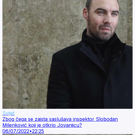
Svijet
Zbog čega se zaista saslušava inspektor Slobodan
Milenković koji je otkrio Jovanjicu?
06/07/2022
•
22:25