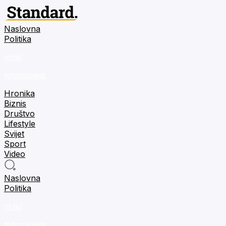
Naslovna
Politika
m:tel
tehnologija
Hronika
Biznis
Društvo
Lifestyle
Svijet
Sport
Video
Naslovna
Politika
m:tel
tehnologija