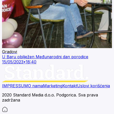
Gradovi
U Baru obilježen Međunarodni dan porodice
15/05/2023
•
18:40
IMPRESSUM
O nama
Marketing
Kontakt
Uslovi korišćenja
2020 Standard Media d.o.o. Podgorica. Sva prava
zadržana