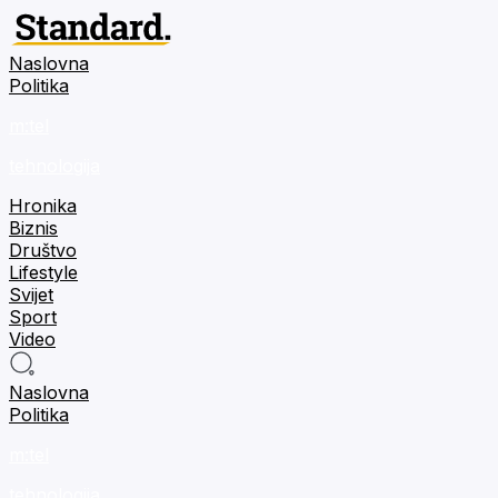
Naslovna
Politika
m:tel
tehnologija
Hronika
Biznis
Društvo
Lifestyle
Svijet
Sport
Video
Naslovna
Politika
m:tel
tehnologija