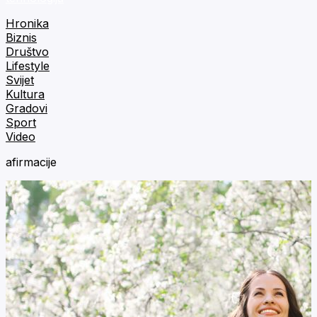
Hronika
Biznis
Društvo
Lifestyle
Svijet
Kultura
Gradovi
Sport
Video
afirmacije