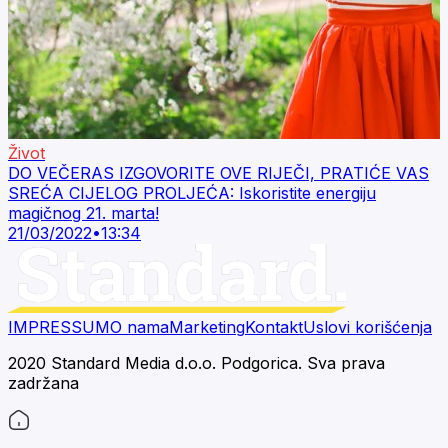
Život
DO VEČERAS IZGOVORITE OVE RIJEČI, PRATIĆE VAS
SREĆA CIJELOG PROLJEĆA: Iskoristite energiju
magičnog 21. marta!
21/03/2022
•
13:34
IMPRESSUM
O nama
Marketing
Kontakt
Uslovi korišćenja
2020 Standard Media d.o.o. Podgorica. Sva prava
zadržana