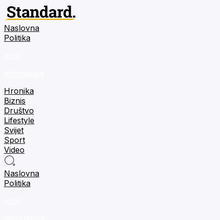
Naslovna
Politika
m:tel
tehnologija
Hronika
Biznis
Društvo
Lifestyle
Svijet
Sport
Video
Naslovna
Politika
m:tel
tehnologija