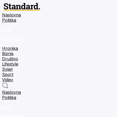
Naslovna
Politika
m:tel
tehnologija
Hronika
Biznis
Društvo
Lifestyle
Svijet
Sport
Video
Naslovna
Politika
m:tel
tehnologija