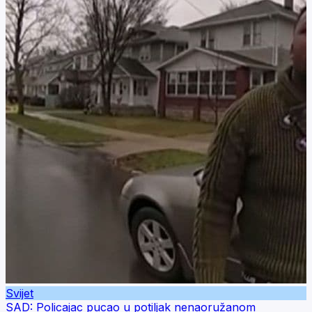
Svijet
SAD: Policajac pucao u potiljak nenaoružanom