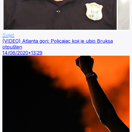
Svijet
(VIDEO) Atlanta gori: Policajac koji je ubio Bruksa
otpušten
14/06/2020
•
13:29