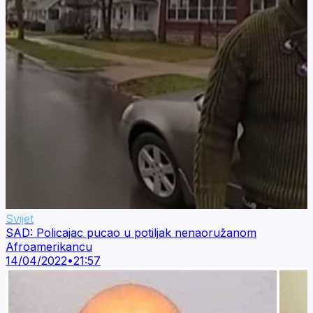
Svijet
SAD: Policajac pucao u potiljak nenaoružanom
Afroamerikancu
14/04/2022
•
21:57