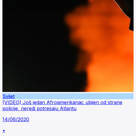
Svijet
(VIDEO) Još jedan Afroamerikanac ubijen od strane
policije, neredi potresaju Atlantu
14/06/2020
•