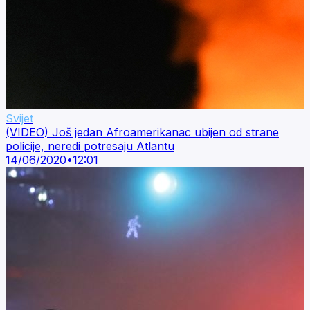
Svijet
(VIDEO) Još jedan Afroamerikanac ubijen od strane
policije, neredi potresaju Atlantu
14/06/2020
•
12:01