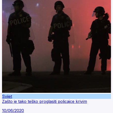
Svijet
Zašto je tako teško proglasiti policajce krivim
10/06/2020