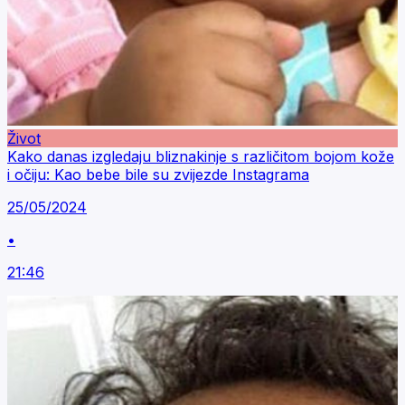
Život
Kako danas izgledaju bliznakinje s različitom bojom kože
i očiju: Kao bebe bile su zvijezde Instagrama
25/05/2024
•
21:46