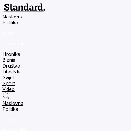
Naslovna
Politika
m:tel
tehnologija
Hronika
Biznis
Društvo
Lifestyle
Svijet
Sport
Video
Naslovna
Politika
m:tel
tehnologija