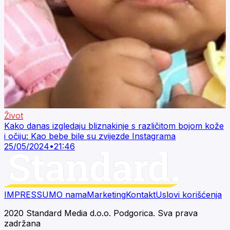
Život
Kako danas izgledaju bliznakinje s različitom bojom kože
i očiju: Kao bebe bile su zvijezde Instagrama
25/05/2024
•
21:46
IMPRESSUM
O nama
Marketing
Kontakt
Uslovi korišćenja
2020 Standard Media d.o.o. Podgorica. Sva prava
zadržana