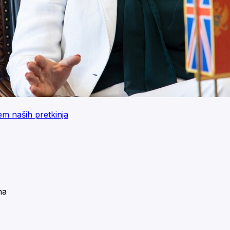
em naših pretkinja
na