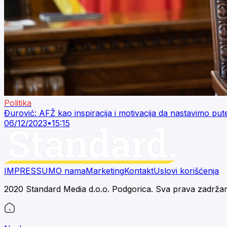
Politika
Đurović: AFŽ kao inspiracija i motivacija da nastavimo put
06/12/2023
•
15:15
IMPRESSUM
O nama
Marketing
Kontakt
Uslovi korišćenja
2020 Standard Media d.o.o. Podgorica. Sva prava zadrža