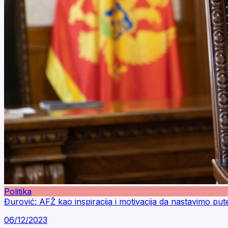
Politika
Đurović: AFŽ kao inspiracija i motivacija da nastavimo put
06/12/2023