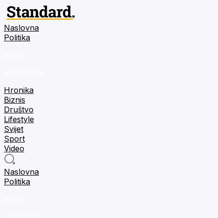
Naslovna
Politika
m:tel
tehnologija
Hronika
Biznis
Društvo
Lifestyle
Svijet
Sport
Video
Naslovna
Politika
m:tel
tehnologija