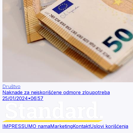
Društvo
Naknade za neiskorišćene odmore zloupotreba
25/01/2024
•
06:57
IMPRESSUM
O nama
Marketing
Kontakt
Uslovi korišćenja