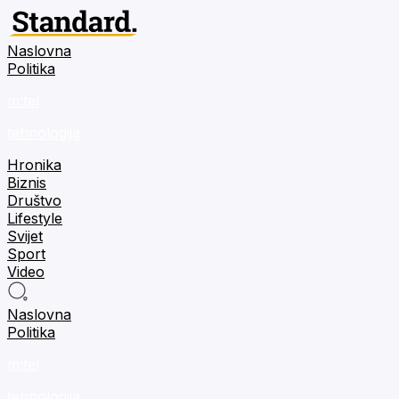
Naslovna
Politika
m:tel
tehnologija
Hronika
Biznis
Društvo
Lifestyle
Svijet
Sport
Video
Naslovna
Politika
m:tel
tehnologija