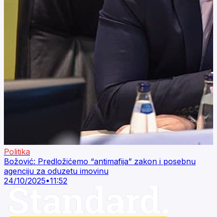
Politika
Božović: Predložićemo “antimafija” zakon i posebnu
agenciju za oduzetu imovinu
24/10/2025
•
11:52