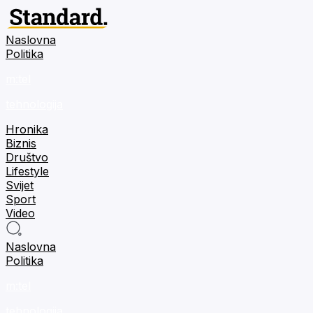
Naslovna
Politika
m:tel
tehnologija
Hronika
Biznis
Društvo
Lifestyle
Svijet
Sport
Video
Naslovna
Politika
m:tel
tehnologija