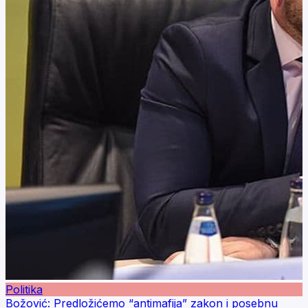
Politika
Božović: Predložićemo “antimafija” zakon i posebnu