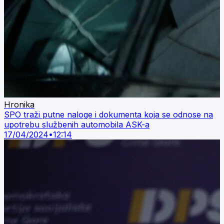
Hronika
SPO traži putne naloge i dokumenta koja se odnose na
upotrebu službenih automobila ASK-a
17/04/2024
•
12:14