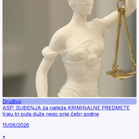
Društvo
ASP: SUĐENJA za najteže KRIMINALNE PREDMETE
traju tri puta duže nego prije četiri godine
15/06/2026
•