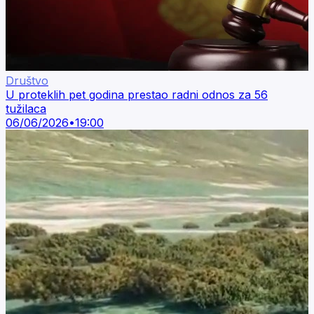
Društvo
U proteklih pet godina prestao radni odnos za 56
tužilaca
06/06/2026
•
19:00