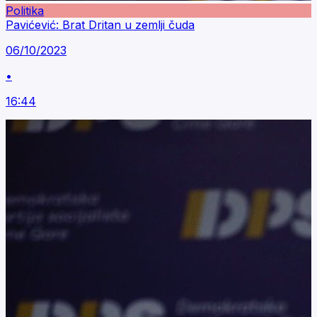
Politika
Pavićević: Brat Dritan u zemlji čuda
06/10/2023
•
16:44