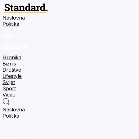
Naslovna
Politika
m:tel
tehnologija
Hronika
Biznis
Društvo
Lifestyle
Svijet
Sport
Video
Naslovna
Politika
m:tel
tehnologija