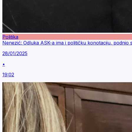
Politika
Nenezić: Odluka ASK-a ima i političku konotaciju, podn
28/01/2025
•
19:02