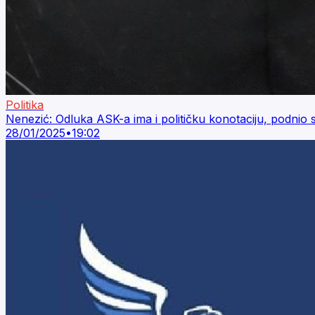
Politika
Nenezić: Odluka ASK-a ima i političku konotaciju, podn
28/01/2025
•
19:02