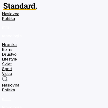
Naslovna
Politika
m:tel
tehnologija
Hronika
Biznis
Društvo
Lifestyle
Svijet
Sport
Video
Naslovna
Politika
m:tel
tehnologija