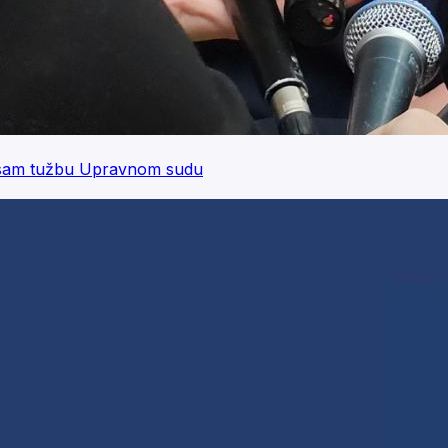
io sam tužbu Upravnom sudu