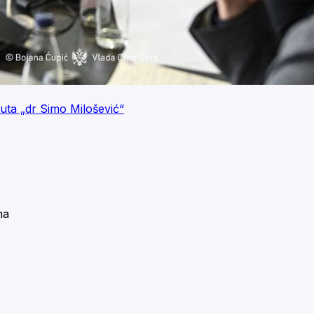
tuta „dr Simo Milošević“
na