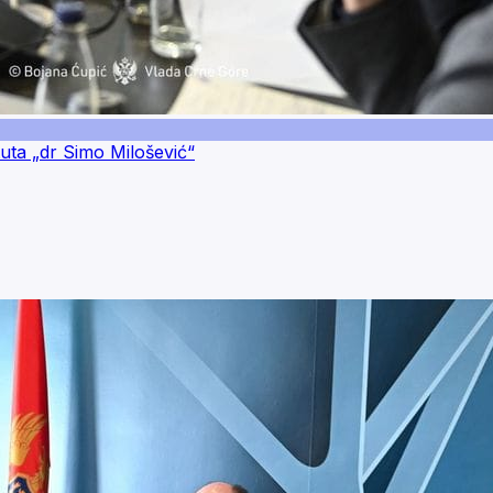
tuta „dr Simo Milošević“