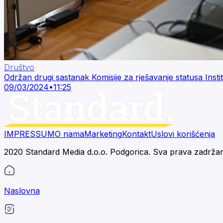
Društvo
Održan drugi sastanak Komisije za rješavanje statusa Insti
09/03/2024
•
11:25
IMPRESSUM
O nama
Marketing
Kontakt
Uslovi korišćenja
2020 Standard Media d.o.o. Podgorica. Sva prava zadrža
Naslovna