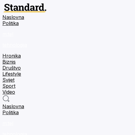
Naslovna
Politika
m:tel
tehnologija
Hronika
Biznis
Društvo
Lifestyle
Svijet
Sport
Video
Naslovna
Politika
m:tel
tehnologija