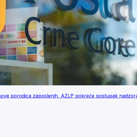
ove porodica zaposlenih, AZLP pokreće postupak nadzor