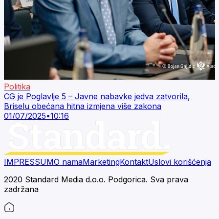
Politika
CG je Poglavlje 5 – Javne nabavke jedva zatvorila,
Briselu obećana hitna izmjena više zakona
01/07/2025
•
10:16
IMPRESSUM
O nama
Marketing
Kontakt
Uslovi korišćenja
2020 Standard Media d.o.o. Podgorica. Sva prava
zadržana