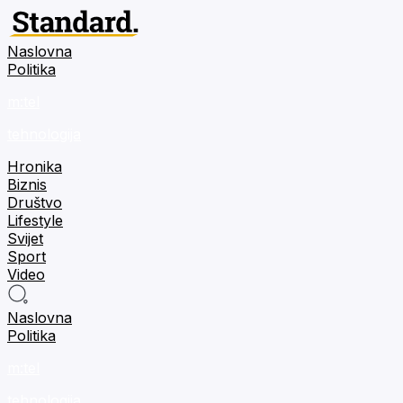
Naslovna
Politika
m:tel
tehnologija
Hronika
Biznis
Društvo
Lifestyle
Svijet
Sport
Video
Naslovna
Politika
m:tel
tehnologija