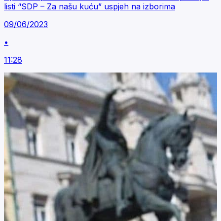
listi “SDP – Za našu kuću” uspjeh na izborima
09/06/2023
•
11:28