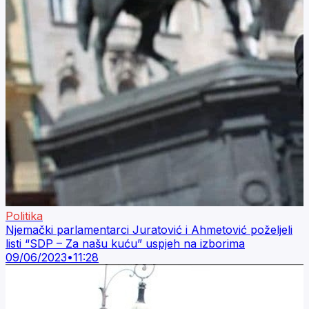
Politika
Njemački parlamentarci Juratović i Ahmetović poželjeli
listi “SDP – Za našu kuću” uspjeh na izborima
09/06/2023
•
11:28