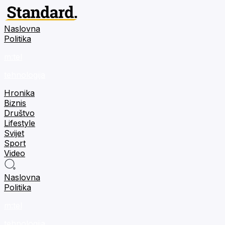
Naslovna
Politika
m:tel
tehnologija
Hronika
Biznis
Društvo
Lifestyle
Svijet
Sport
Video
Naslovna
Politika
m:tel
tehnologija