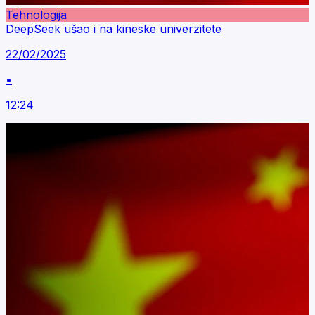
Tehnologija
DeepSeek ušao i na kineske univerzitete
22/02/2025
•
12:24