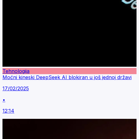
Tehnologija
Moćni kineski DeepSeek AI blokiran u još jednoj državi
17/02/2025
•
12:14