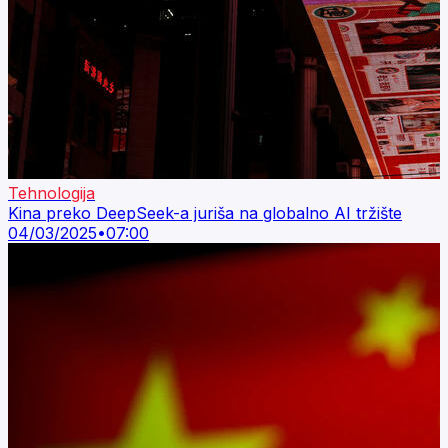
Tehnologija
Kina preko DeepSeek-a juriša na globalno AI tržište
04/03/2025
•
07:00