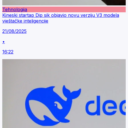
Tehnologija
Kineski startap Dip sik objavio novu verziju V3 modela
vještačke inteligencije
21/08/2025
•
16:22