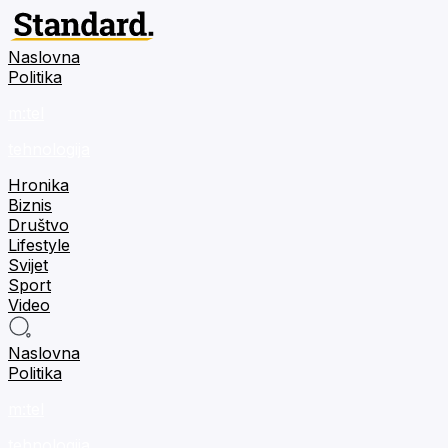
Naslovna
Politika
m:tel
tehnologija
Hronika
Biznis
Društvo
Lifestyle
Svijet
Sport
Video
Naslovna
Politika
m:tel
tehnologija