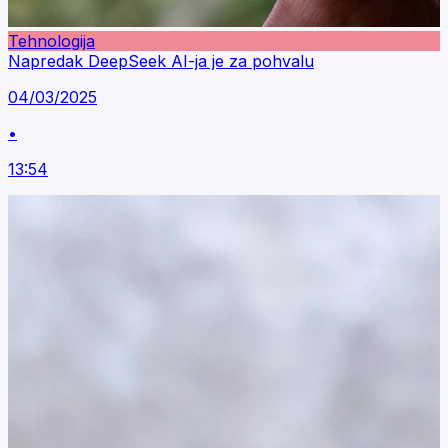
Tehnologija
Napredak DeepSeek AI-ja je za pohvalu
04/03/2025
•
13:54