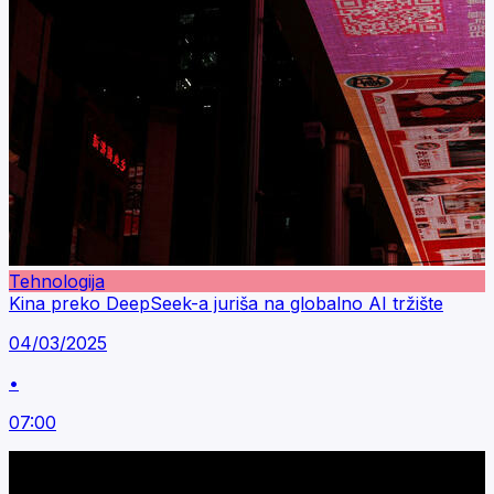
Tehnologija
Kina preko DeepSeek-a juriša na globalno AI tržište
04/03/2025
•
07:00