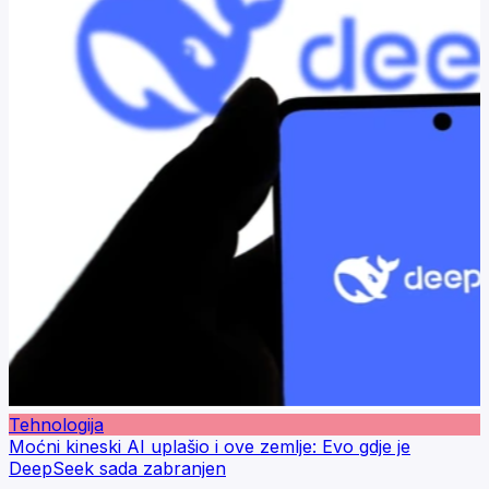
Tehnologija
Moćni kineski AI uplašio i ove zemlje: Evo gdje je
DeepSeek sada zabranjen