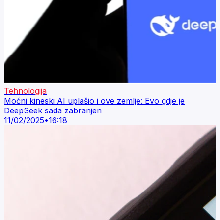
Tehnologija
Moćni kineski AI uplašio i ove zemlje: Evo gdje je
DeepSeek sada zabranjen
11/02/2025
•
16:18