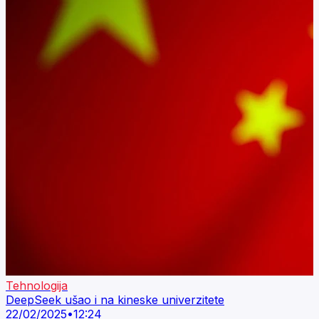
Tehnologija
DeepSeek ušao i na kineske univerzitete
22/02/2025
•
12:24