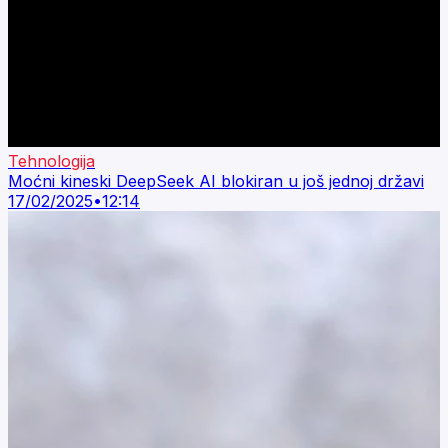
Tehnologija
Moćni kineski DeepSeek AI blokiran u još jednoj državi
17/02/2025
•
12:14