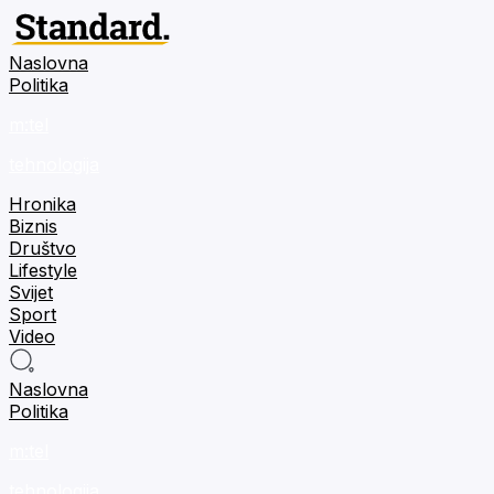
Naslovna
Politika
m:tel
tehnologija
Hronika
Biznis
Društvo
Lifestyle
Svijet
Sport
Video
Naslovna
Politika
m:tel
tehnologija